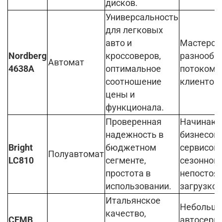
дисков.
Универсальность
для легковых
авто и
Мастерск
Nordberg
кроссоверов,
разнообр
Автомат
4638A
оптимальное
потоком
соотношение
клиентов.
цены и
функционала.
Проверенная
Начинаю
надежность в
бизнесов 
Bright
бюджетном
сервисов 
Полуавтомат
LC810
сегменте,
сезонной/
простота в
непостоя
использовании.
загрузкой
Итальянское
Небольш
качество,
CEMB
автосерви