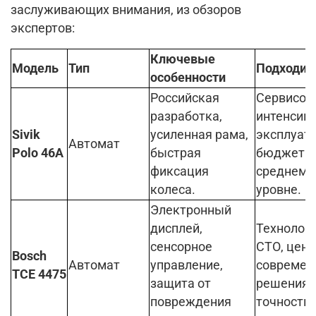
заслуживающих внимания, из обзоров
экспертов:
Ключевые
Модель
Тип
Подходит
особенности
Российская
Сервисов 
разработка,
интенсив
Sivik
усиленная рама,
эксплуата
Автомат
Polo 46A
быстрая
бюджет н
фиксация
среднем
колеса.
уровне.
Электронный
дисплей,
Технолог
сенсорное
СТО, цен
Bosch
Автомат
управление,
современ
TCE 4475
защита от
решения 
повреждения
точность.