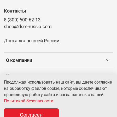
Контакты
8 (800) 600-62-13
shop@dsm-russia.com
Доставка по всей России
О компании
Клиентам
Продолжая использовать наш сайт, вы даете согласие
на обработку файлов cookie, которые обеспечивают
Информация
правильную работу сайта и соглашаетесь с нашей
Политикой безопасности
© 2026 Интернет-магазин dsm-russia.com.
Информация о
товарах, указанная на сайте, имеет справочный характер и не
Согласен