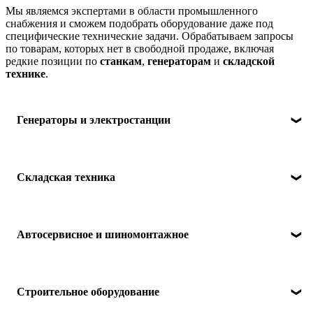
Мы являемся экспертами в области промышленного
снабжения и сможем подобрать оборудование даже под
специфические технические задачи. Обрабатываем запросы
по товарам, которых нет в свободной продаже, включая
редкие позиции по
станкам
,
генераторам
и
складской
технике
.
Генераторы и электростанции
Все генераторы смотреть в
каталоге
.
Складская техника
Дизельные генераторы ДГУ: для
основного
и
резервного
источника питания.
Портативные
бензино-генераторы
и
дизель-генераторы
.
Инверторные
бензогенераторы
и
дизельные
генераторы.
Штабелеры
:
электрические
, с
электроподъемом
,
Автосервисное и шиномонтажное
самоходные
,
ручные
.
Вилочные
погрузчики
: электрические
3х опорные
и
4х
опорные
,
дизельные
,
бензиновые
.
Складские тележки
(рохли):
электрические
и
Шиномонтажное
оборудование:
гидравлические
рохли.
Строительное оборудование
-
балансировочные
и шиномонтажные станки
Подъемники
:
ножничные
и
мачтовые
.
автоматические
и
полуавтоматические
для
легковых
Столы подъемные
:
передвижные
и
стационарные
.