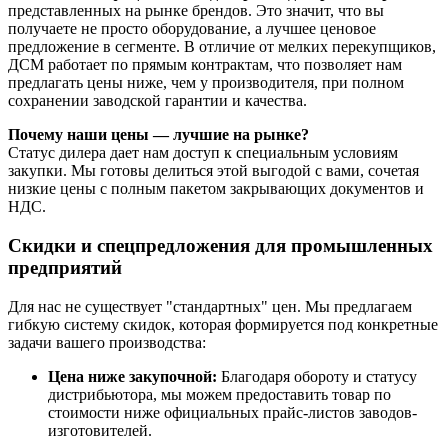
-
строгальные
:
фуговальные
,
рейсмусовые
,
фуговально-
представленных на рынке брендов. Это значит, что вы
рейсмусовые
.
получаете не просто оборудование, а лучшее ценовое
-
пилы
:
циркулярные
,
ленточнопильные
,
форматно-
предложение в сегменте. В отличие от мелких перекупщиков,
раскроечные
.
ДСМ работает по прямым контрактам, что позволяет нам
-
шлифовальные
предлагать цены ниже, чем у производителя, при полном
-
фрезерные
сохранении заводской гарантии и качества.
-
токарные
по дереву
-
стружкоотсосы
Почему наши цены — лучшие на рынке?
Статус дилера дает нам доступ к специальным условиям
закупки. Мы готовы делиться этой выгодой с вами, сочетая
низкие цены с полным пакетом закрывающих документов и
НДС.
Скидки и спецпредложения для промышленных
предприятий
Для нас не существует "стандартных" цен. Мы предлагаем
гибкую систему скидок, которая формируется под конкретные
задачи вашего производства:
Цена ниже закупочной:
Благодаря обороту и статусу
дистрибьютора, мы можем предоставить товар по
стоимости ниже официальных прайс-листов заводов-
изготовителей.