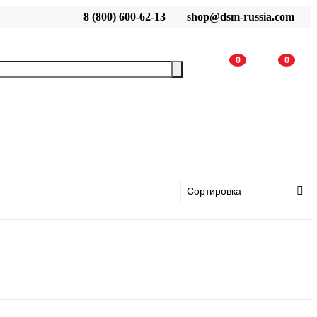
8 (800) 600-62-13
shop@dsm-russia.com
0
0