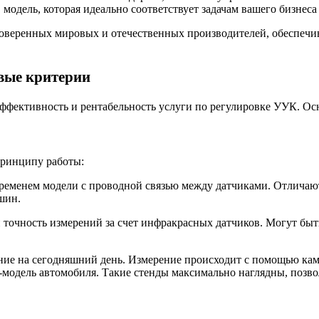
в модель, которая идеально соответствует задачам вашего бизне
роверенных мировых и отечественных производителей, обеспеч
вые критерии
ффективность и рентабельность услуги по регулировке УУК. Осн
принципу работы
:
еменем модели с проводной связью между датчиками. Отличаютс
ашин
.
точность измерений за счет инфракрасных датчиков. Могут бы
ние на сегодняшний день
. Измерение происходит с помощью ка
-модель автомобиля
. Такие стенды максимально наглядны, позв