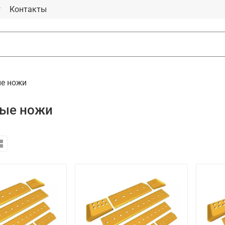
г
Контакты
е ножи
ые ножи