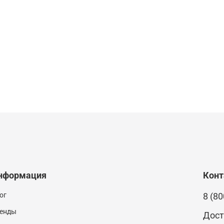
нформация
Кон
ог
8 (80
енды
Дост