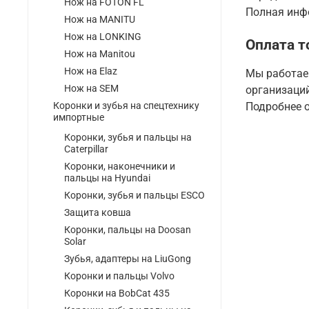
Нож на FOTON FL
Полная инфо
Нож на MANITU
Нож на LONKING
Оплата т
Нож на Manitou
Нож на Elaz
Мы работаем
Нож на SEM
организаций
Коронки и зубья на спецтехнику
Подробнее о
импортные
Коронки, зубья и пальцы на
Caterpillar
Коронки, наконечники и
пальцы на Hyundai
Коронки, зубья и пальцы ESCO
Защита ковша
Коронки, пальцы на Doosan
Solar
Зубья, адаптеры на LiuGong
Коронки и пальцы Volvo
Коронки на BobCat 435