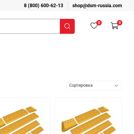
8 (800) 600-62-13
shop@dsm-russia.com
0
0