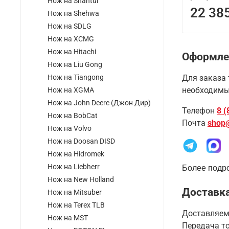
Нож на Shantui
22 38
Нож на Shehwa
Нож на SDLG
Нож на XCMG
Нож на Hitachi
Оформле
Нож на Liu Gong
Нож на Tiangong
Для заказа 
необходимы
Нож на XGMA
Нож на John Deere (Джон Дир)
Телефон
8 (
Нож на BobCat
Почта
shop
Нож на Volvo
Нож на Doosan DISD
Нож на Hidromek
Нож на Liebherr
Более подро
Нож на New Holland
Доставка
Нож на Mitsuber
Нож на Terex TLB
Доставляем
Нож на MST
Передача то