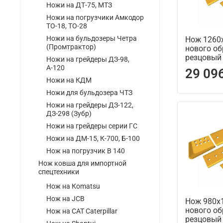
Ножи на ДТ-75, МТЗ
Ножи на погрузчики Амкодор
ТО-18, ТО-28
Ножи на бульдозеры Четра
Нож 1260
(Промтрактор)
нового об
резцовый
Ножи на грейдеры ДЗ-98,
А-120
29 09
Ножи на КДМ
Ножи для бульдозера ЧТЗ
Ножи на грейдеры ДЗ-122,
ДЗ-298 (Зубр)
Ножи на грейдеры серии ГС
Ножи на ДМ-15, К-700, Б-100
Нож на погрузчик В 140
Нож ковша для импортной
спецтехники
Нож на Кomatsu
Нож на JCB
Нож 980х
нового об
Нож на CAT Caterpillar
резцовый