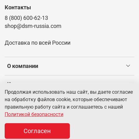
Контакты
8 (800) 600-62-13
shop@dsm-russia.com
Доставка по всей России
О компании
Клиентам
Продолжая использовать наш сайт, вы даете согласие
на обработку файлов cookie, которые обеспечивают
Информация
правильную работу сайта и соглашаетесь с нашей
Политикой безопасности
© 2026 Интернет-магазин dsm-russia.com.
Информация о
товарах, указанная на сайте, имеет справочный характер и не
Согласен
является публичной офертой.