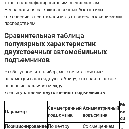
только квалифицированным специалистам.
Неправильная затяжка анкерных болтов или
отклонение от вертикали могут привести к серьезным
последствиям
.
Сравнительная таблица
популярных характеристик
двухстоечных автомобильных
подъемников
Чтобы упростить выбор, мы свели ключевые
параметры в наглядную таблицу, которая отражает
основные различия между
конфигурациями
двухстоечных подъемников
.
Мод
Симметричный
Асимметричный
Параметр
вер
подъемник
подъемник
син
Позиционирование
По центру
Со смещением