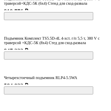
траверсой+КДС-5К (6x4) Стенд для сход-развала
919 776 ₽
Подъемник Комплект TS5.5D-4L 4-хст. г/п 5,5 т, 380 V с
траверсой +КДС-5К (8x4) Стед для сход-развала
947 232 ₽
Четырехстоечный подъемник RLP4-5.5WA
584 832 ₽