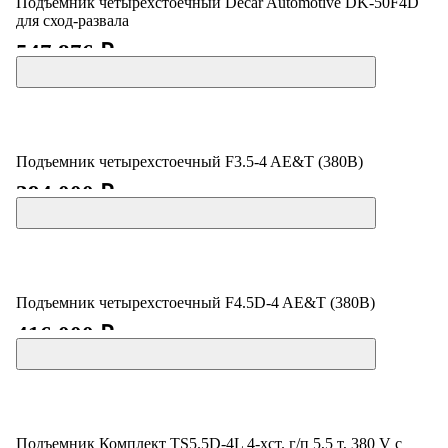
Подъемник четырехстоечный Decar Automotive DK-50F4D
для сход-развала
547 876 ₽
Подъемник четырехстоечный F3.5-4 AE&T (380B)
394 000 ₽
Подъемник четырехстоечный F4.5D-4 AE&T (380B)
416 000 ₽
Подъемник Комплект TS5.5D-4L 4-хст. г/п 5,5 т, 380 V с