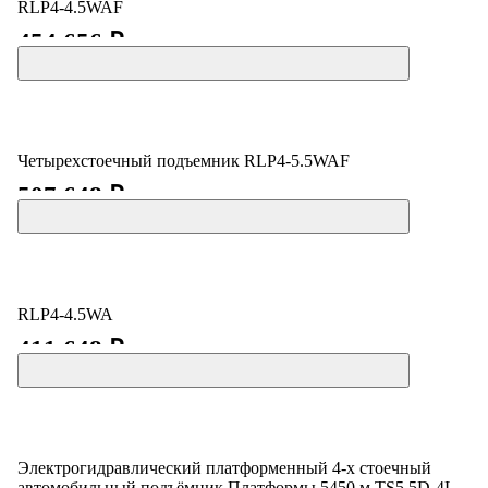
RLP4-4.5WAF
454 656 ₽
Четырехстоечный подъемник RLP4-5.5WAF
507 648 ₽
RLP4-4.5WA
411 648 ₽
Электрогидравлический платформенный 4-х стоечный
автомобильный подъёмник Платформы 5450 м TS5.5D-4L