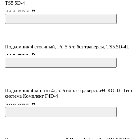
TS5.5D-4
411 734 ₽
Подъемник 4 стоечный, г/п 5,5 т. без траверсы, TS5.5D-4L
412 790 ₽
Подъемник 4-хст. г/п 4т, эл/гидр. с траверсой+СКО-1Л Тест
система Комплект F4D-4
488 875 ₽