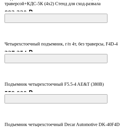
траверсой+КДС-5К (4x2) Стенд для сход-развала
892 320 ₽
Четырехстоечный подъемник, г/п 4т, без траверсы, F4D-4
327 254 ₽
Подъемник четырехстоечный F5.5-4 AE&T (380B)
559 000 ₽
Подъемник четырехстоечный Decar Automotive DK-40F4D