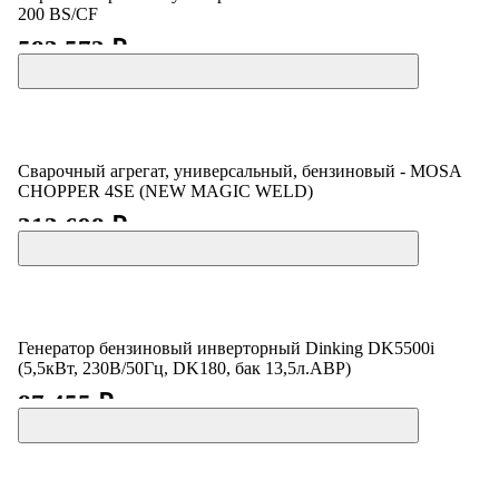
200 BS/CF
583 573 ₽
Сварочный агрегат, универсальный, бензиновый - MOSA
CHOPPER 4SE (NEW MAGIC WELD)
313 698 ₽
Генератор бензиновый инверторный Dinking DK5500i
(5,5кВт, 230В/50Гц, DK180, бак 13,5л.АВР)
87 455 ₽