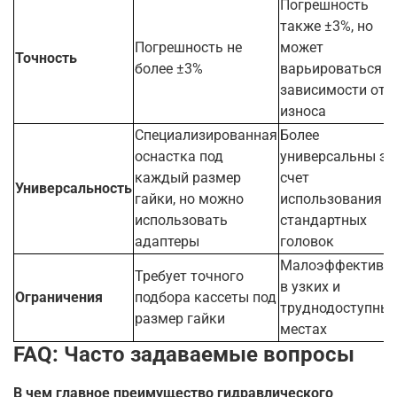
Погрешность
также ±3%, но
Погрешность не
может
Точность
более ±3%
варьироваться в
зависимости от
износа
Специализированная
Более
оснастка под
универсальны за
каждый размер
счет
Универсальность
гайки, но можно
использования
использовать
стандартных
адаптеры
головок
Малоэффективе
Требует точного
в узких и
Ограничения
подбора кассеты под
труднодоступны
размер гайки
местах
FAQ: Часто задаваемые вопросы
В чем главное преимущество гидравлического