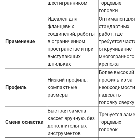
шестигранником
торцевые
головки
Идеален для
Оптимален для
фланцевых
стандартных
соединений, работы
работ, где
Применение
в ограниченном
требуется частое
пространстве и при
откручивание
выступающих
многогранного
шпильках
крепежа
Более высокий
Низкий профиль,
профиль из-за
Профиль
компактные
необходимости
размеры
надевать
головку сверху
Быстрая замена
Требуется замен
кассет вручную, без
Смена оснастки
торцевых
дополнительных
головок
инструментов