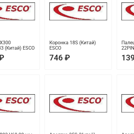
EX300
Коронка 18S (Китай)
Пале
3 (Китай) ESCO
ESCO
22PI
 ₽
746 ₽
139