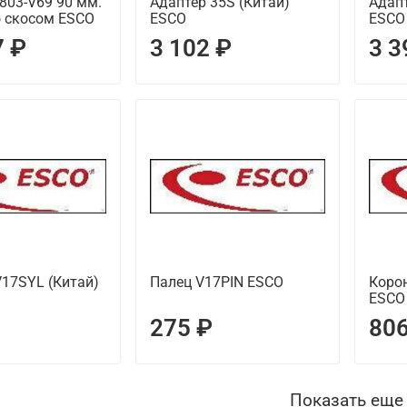
803-V69 90 мм.
Адаптер 35S (Китай)
Адапт
о скосом ESCO
ESCO
ESCO
7 ₽
3 102 ₽
3 3
17SYL (Китай)
Палец V17PIN ESCO
Коро
ESCO
275 ₽
806
Показать еще