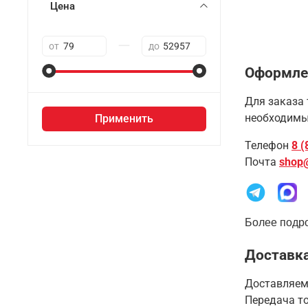
Цена
—
от
до
Оформле
Для заказа 
необходимы
Применить
Телефон
8 (
Почта
shop
Более подро
Доставка
Доставляем
Передача то