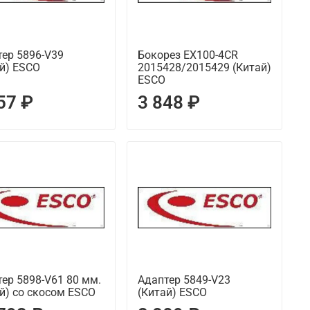
ер 5896-V39
Бокорез EX100-4CR
й) ESCO
2015428/2015429 (Китай)
ESCO
57 ₽
3 848 ₽
ер 5898-V61 80 мм.
Адаптер 5849-V23
й) со скосом ESCO
(Китай) ESCO