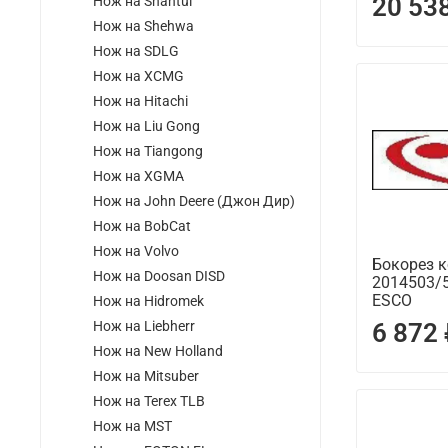
20 53
Нож на Shantui
Нож на Shehwa
Нож на SDLG
Нож на XCMG
Нож на Hitachi
Нож на Liu Gong
Нож на Tiangong
Нож на XGMA
Нож на John Deere (Джон Дир)
Нож на BobCat
Нож на Volvo
Бокорез 
Нож на Doosan DISD
2014503/5
ESCO
Нож на Hidromek
Нож на Liebherr
6 872
Нож на New Holland
Нож на Mitsuber
Нож на Terex TLB
Нож на MST