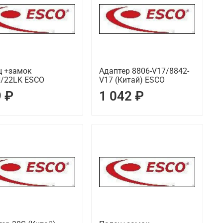
ц +замок
Адаптер 8806-V17/8842-
N/22LK ESCO
V17 (Китай) ESCO
 ₽
1 042 ₽