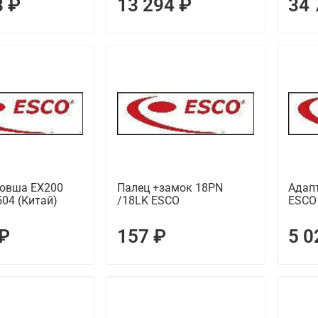
8 ₽
13 294 ₽
34 
ковша EX200
Палец +замок 18PN
Адапт
04 (Китай)
/18LK ESCO
ESCO
 ₽
157 ₽
5 0