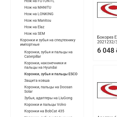
Нож на FOTON FL
Нож на MANITU
Нож на LONKING
Нож на Manitou
Нож на Elaz
Нож на SEM
Бокорез 
Коронки и зубья на спецтехнику
2021232/3
импортные
6 048
Коронки, зубья и пальцы на
Caterpillar
Коронки, наконечники и
пальцы на Hyundai
Коронки, зубья и пальцы ESCO
Защита ковша
Коронки, пальцы на Doosan
Solar
Зубья, адаптеры на LiuGong
Коронки и пальцы Volvo
Коронки на BobCat 435