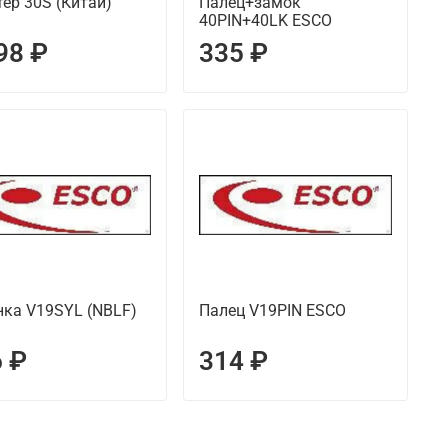
ер 30S (Китай)
Палец+замок
40PIN+40LK ESCO
98 ₽
335 ₽
нка V19SYL (NBLF)
Палец V19PIN ESCO
 ₽
314 ₽