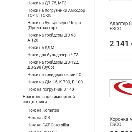
Ножи на ДТ-75, МТЗ
Ножи на погрузчики Амкодор
ТО-18, ТО-28
Ножи на бульдозеры Четра
Адаптер 8
(Промтрактор)
ESCO
Ножи на грейдеры ДЗ-98,
А-120
2 141
Ножи на КДМ
Ножи для бульдозера ЧТЗ
Ножи на грейдеры ДЗ-122,
ДЗ-298 (Зубр)
Ножи на грейдеры серии ГС
Ножи на ДМ-15, К-700, Б-100
Нож на погрузчик В 140
Нож ковша для импортной
спецтехники
Нож на Кomatsu
Нож на JCB
Коронка V
ESCO
Нож на CAT Caterpillar