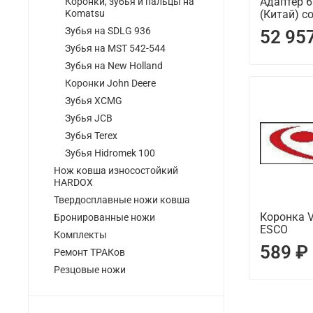
Адаптер 6
Коронки, зубья и пальцы на
Komatsu
(Китай) с
Зубья на SDLG 936
52 95
Зубья на MST 542-544
Зубья на New Holland
Коронки John Deere
Зубья XCMG
Зубья JCB
Зубья Terex
Зубья Hidromek 100
Нож ковша износостойкий
HARDOX
Твердосплавные ножи ковша
Коронка V
Бронированные ножи
ESCO
Комплекты
589 ₽
Ремонт ТРАКов
Резцовые ножи