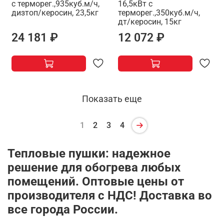
с терморег.,935куб.м/ч,
16,5кВт с
дизтоп/керосин, 23,5кг
терморег.,350куб.м/ч,
дт/керосин, 15кг
24 181 ₽
12 072 ₽
Показать еще
1
2
3
4
Тепловые пушки: надежное
решение для обогрева любых
помещений. Оптовые цены от
производителя с НДС! Доставка во
все города России.