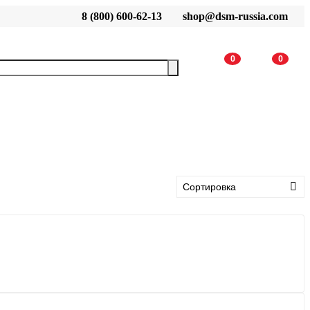
8 (800) 600-62-13
shop@dsm-russia.com
0
0