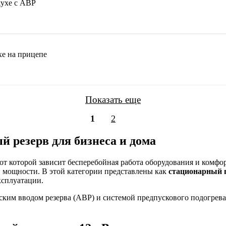
ухе с АВР
е на прицепе
Показать еще
1
2
 резерв для бизнеса и дома
от которой зависит бесперебойная работа оборудования и комфо
ей мощности. В этой категории представлены как
стационарный 
ксплуатации.
ским вводом резерва (АВР) и системой предпускового подогрев