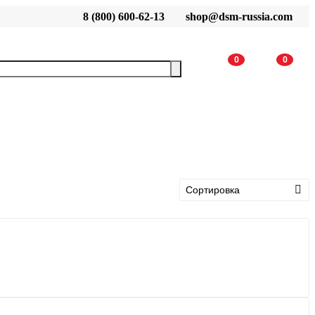
8 (800) 600-62-13
shop@dsm-russia.com
0
0