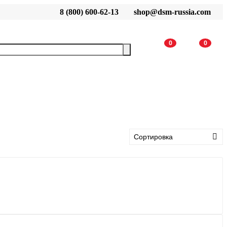
8 (800) 600-62-13
shop@dsm-russia.com
0
0