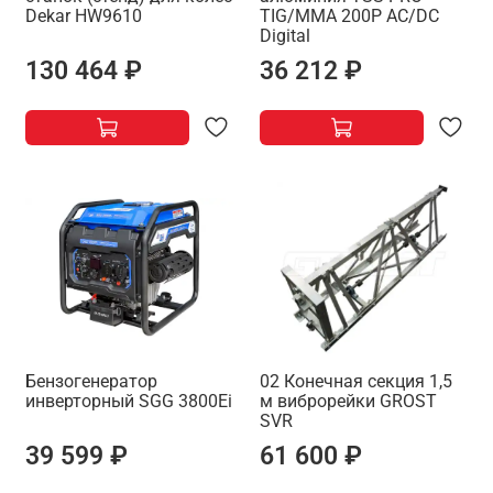
Dekar HW9610
TIG/MMA 200P AC/DC
Digital
130 464 ₽
36 212 ₽
Бензогенератор
02 Конечная секция 1,5
инверторный SGG 3800Ei
м виброрейки GROST
SVR
39 599 ₽
61 600 ₽