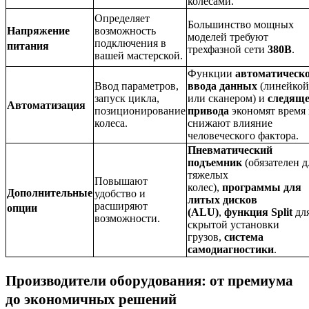
колесами.
Определяет
Большинство мощных
Напряжение
возможность
моделей требуют
подключения в
питания
трехфазной сети
380В
.
вашей мастерской.
Функции
автоматическ
Ввод параметров,
ввода данных
(линейкой
запуск цикла,
или сканером) и
следяще
Автоматизация
позиционирование
привода
экономят время
колеса.
снижают влияние
человеческого фактора.
Пневматический
подъемник
(обязателен д
тяжелых
Повышают
колес),
программы для
Дополнительные
удобство и
литых дисков
расширяют
опции
(ALU)
,
функция Split
дл
возможности.
скрытой установки
грузов,
система
самодиагностики
.
Производители оборудования: от премиума
до экономичных решений