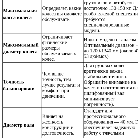
грузовиков и автобусов
Определяет, какие
достаточно 130-150 кг. Д
Максимальная
колеса вы сможете
особо тяжелой спецтехн
масса колеса
обслуживать.
требуются
специализированные
модели.
Ограничивает
Ищите модели с запасом.
физические
Максимальный
Оптимальный диапазон
размеры
до 1200-1340 мм (около 4
диаметр колеса
обслуживаемых
53 дюймов).
колес.
Для грузовых колес
критически важна
Чем выше
стабильная точность.
точность, тем
Точность
Обращайте внимание на
лучше результат и
качество изготовления ва
балансировки
комфорт при
(шлифованный вал
движении.
минимизирует
погрешность).
Стандарт для
Влияет на
профессионального
жесткость
оборудования — 40 мм. 
Диаметр вала
конструкции и
обеспечивает надежную
долговечность.
работу с тяжелыми