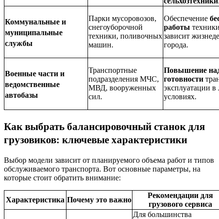
сельхозтехники
Парки мусоровозов,
Обеспечение
бе
Коммунальные и
снегоуборочной
работы
техники
муниципальные
техники, поливочных
зависит жизнеде
службы
машин.
города.
Транспортные
Повышение над
Военные части и
подразделения МЧС,
готовности
тран
ведомственные
МВД, вооруженных
эксплуатации в
автобазы
сил.
условиях.
Как выбрать балансировочный станок для
грузовиков: ключевые характеристики
Выбор модели зависит от планируемого объема работ и типов
обслуживаемого транспорта. Вот основные параметры, на
которые стоит обратить внимание:
Рекомендации для
Характеристика
Почему это важно
грузового сервиса
Для большинства