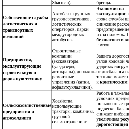
Shacman).
бренда.
Экономия на
Автобазы крупных
эксплуатации
:
Собственные службы
грузоперевозчиков,
срока службы ш
логистических и
логистических
снижение расход
операторов, парки
предотвращение
транспортных
междугородных
из-за поломок.
компаний
автобусов.
безопасности
во
грузов.
Строительные
компании
Защита дорогос
Предприятия,
(экскаваторы,
узлов ходовой ч
эксплуатирующие
бульдозеры,
ударных нагруз
автокраны), дорожно-
от дисбаланса н
строительную и
ремонтные
технике может 
дорожную технику
управления (катки,
к
критическим
асфальтоукладчики).
Работа в тяжел
условиях предъ
Хозяйства,
повышенные тре
Сельскохозяйственные
использующие
подвеске. Балан
тракторы, комбайны,
предприятия и
снижает вибрац
грузовой
агрохолдинги
увеличивая
рес
сельхозтранспорт.
дорогостоящей