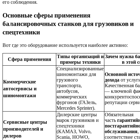
его соблюдения.
Основные сферы применения
балансировочных станков для грузовиков и
спецтехники
Вот где это оборудование используется наиболее активно:
Типы организаций и
Зачем нужна б
Сфера применения
примеры техники
в этой 
Специализированные
шиномонтажи для
Основной исто
грузового
дохода
от услуг
Коммерческие
транспорта,
Качественная б
автосервисы и
автобусов,
— ключевой фа
шиномонтажи
коммерческих
конкурентоспос
фургонов (ГАЗель,
репутации серви
Mercedes Sprinter).
Дилерские центры
Обязательная
марок грузовиков и
часть
гарантийн
Сервисные центры
спецтехники
постгарантийн
производителей и
(КАМАЗ, Volvo,
обслуживания
,
дилеров
Scania, HOWO,
соответствие ст