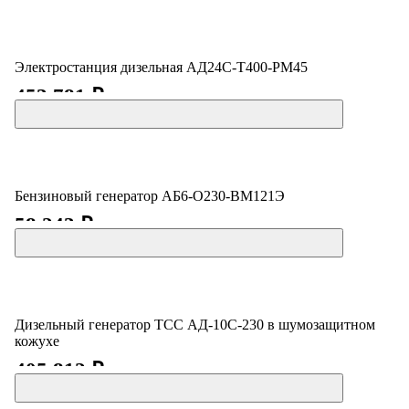
Электростанция дизельная АД24С-Т400-РМ45
453 781 ₽
Бензиновый генератор АБ6-О230-ВМ121Э
58 243 ₽
Дизельный генератор ТСС АД-10С-230 в шумозащитном
кожухе
405 812 ₽