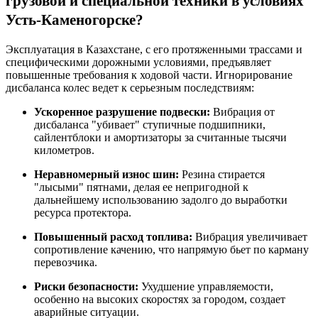
грузовой и специальной техники в условиях
Усть-Каменогорске?
Эксплуатация в Казахстане, с его протяженными трассами и
специфическими дорожными условиями, предъявляет
повышенные требования к ходовой части. Игнорирование
дисбаланса колес ведет к серьезным последствиям:
Ускоренное разрушение подвески:
Вибрация от
дисбаланса "убивает" ступичные подшипники,
сайлентблоки и амортизаторы за считанные тысячи
километров.
Неравномерный износ шин:
Резина стирается
"лысыми" пятнами, делая ее непригодной к
дальнейшему использованию задолго до выработки
ресурса протектора.
Повышенный расход топлива:
Вибрация увеличивает
сопротивление качению, что напрямую бьет по карману
перевозчика.
Риски безопасности:
Ухудшение управляемости,
особенно на высоких скоростях за городом, создает
аварийные ситуации.