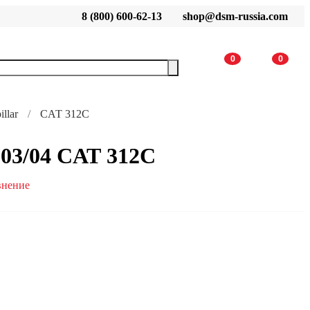
8 (800) 600-62-13
shop@dsm-russia.com
0
0
llar
CАТ 312С
03/04 CАТ 312С
внение
В корзину
 характеристики?
 аналог.
цев.