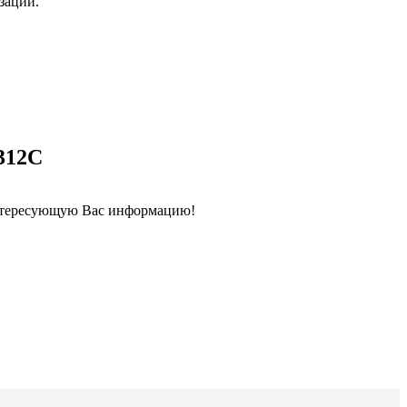
заций.
312С
интересующую Вас информацию!