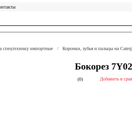
онтакты
на спецтехнику импортные
Коронки, зубья и пальцы на Caterpi
Бокорез 7Y02
Добавить в сра
(0)
Не устраивает стоимость или
Сделаем скидку или подберем
Цена с НДС. Гарантия 12 меся