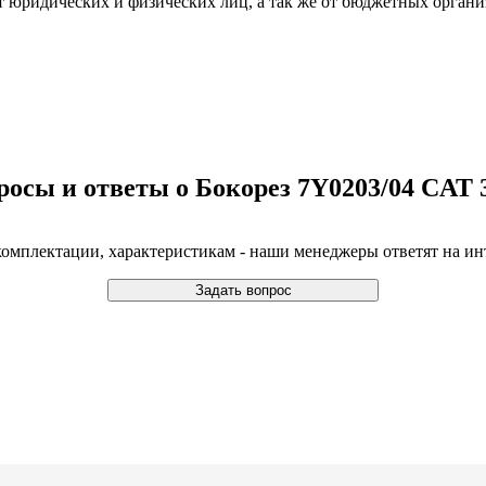
т юридических и физических лиц, а так же от бюджетных органи
росы и ответы о Бокорез 7Y0203/04 CАТ 
 комплектации, характеристикам - наши менеджеры ответят на 
Задать вопрос