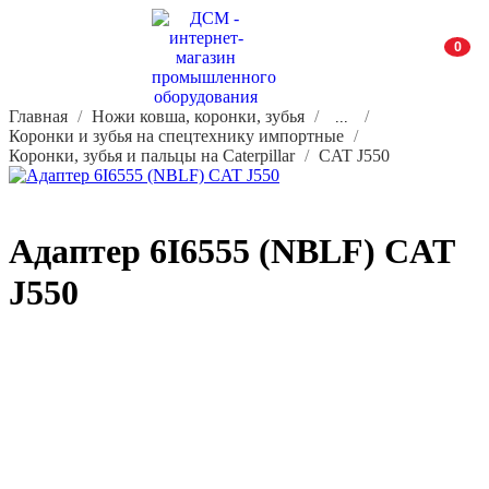
0
Главная
Ножи ковша, коронки, зубья
...
Коронки и зубья на спецтехнику импортные
Коронки, зубья и пальцы на Caterpillar
CAT J550
Адаптер 6I6555 (NBLF) CAT
J550
Не устраивает стоимость или характеристики?
Сделаем скидку или подберем аналог.
Цена с НДС. Гарантия 12 месяцев.
В корзину