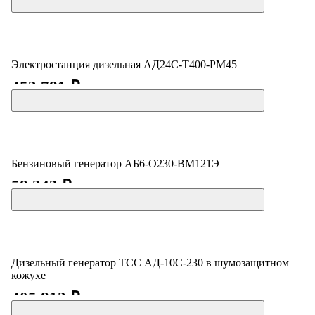
Электростанция дизельная АД24С-Т400-РМ45
453 781 ₽
Бензиновый генератор АБ6-О230-ВМ121Э
58 243 ₽
Дизельный генератор ТСС АД-10С-230 в шумозащитном
кожухе
405 812 ₽