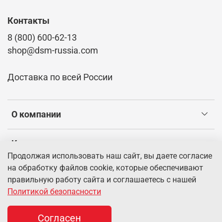
Контакты
8 (800) 600-62-13
shop@dsm-russia.com
Доставка по всей России
О компании
Клиентам
Продолжая использовать наш сайт, вы даете согласие
на обработку файлов cookie, которые обеспечивают
Информация
правильную работу сайта и соглашаетесь с нашей
Политикой безопасности
© 2026 Интернет-магазин dsm-russia.com.
Информация о
товарах, указанная на сайте, имеет справочный характер и не
Согласен