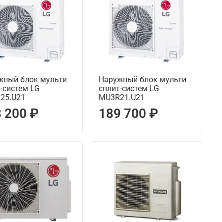
жный блок мульти
Наружный блок мульти
-систем LG
сплит-систем LG
25.U21
MU3R21.U21
 200 ₽
189 700 ₽