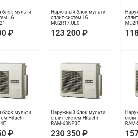
 блок мульти
Наружный блок мульти
Нару
тем LG
сплит-систем LG
сплит
21
MU2R17.UL0
MU2R
00 ₽
123 200 ₽
118
 блок мульти
Наружный блок мульти
Нару
тем Hitachi
сплит-систем Hitachi
сплит
4E
RAM-68NP3E
RAM-
50 ₽
230 350 ₽
157