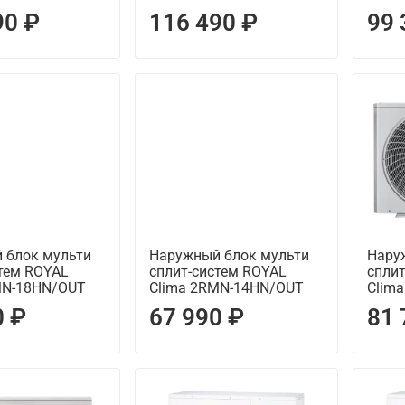
90 ₽
116 490 ₽
99 
 блок мульти
Наружный блок мульти
Нару
тем ROYAL
сплит-систем ROYAL
спли
MN-18HN/OUT
Clima 2RMN-14HN/OUT
Clim
0 ₽
67 990 ₽
81 