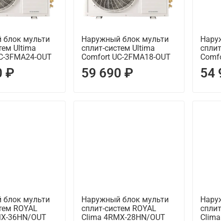
 блок мульти
Наружный блок мульти
Нару
тем Ultima
сплит-систем Ultima
сплит
UC-3FMA24-OUT
Comfort UC-2FMA18-OUT
Comf
0 ₽
59 690 ₽
54 
 блок мульти
Наружный блок мульти
Нару
тем ROYAL
сплит-систем ROYAL
спли
MX-36HN/OUT
Clima 4RMX-28HN/OUT
Clim