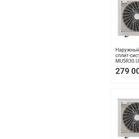
Наружный
сплит-сис
MU5R30.U
279 0