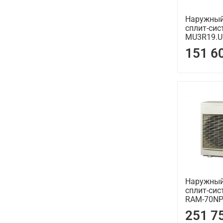
Наружный
сплит-сис
MU3R19.U
151 6
Наружный
сплит-сис
RAM-70NP
251 7