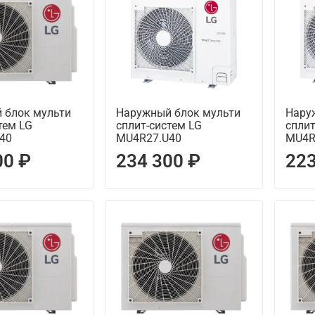
 блок мульти
Наружный блок мульти
Нару
тем LG
сплит-систем LG
сплит
40
MU4R27.U40
MU4R
00 ₽
234 300 ₽
223