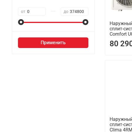
—
от
до
Наружный
сплит-сис
Comfort 
80 29
Применить
Наружный
сплит-сис
Clima 4R