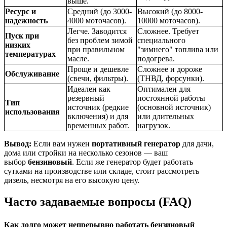
выше.
Ресурс и
Средний (до 3000-
Высокий (до 8000-
надежность
4000 моточасов).
10000 моточасов).
Легче. Заводится
Сложнее. Требует
Пуск при
без проблем зимой
специального
низких
при правильном
"зимнего" топлива или
температурах
масле.
подогрева.
Проще и дешевле
Сложнее и дороже
Обслуживание
(свечи, фильтры).
(ТНВД, форсунки).
Идеален как
Оптимален для
резервный
постоянной работы
Тип
источник (редкие
(основной источник)
использования
включения) и для
или длительных
временных работ.
нагрузок.
Вывод:
Если вам нужен
портативный генератор
для дачи,
дома или стройки на несколько сезонов — ваш
выбор
бензиновый
. Если же генератор будет работать
сутками на производстве или складе, стоит рассмотреть
дизель, несмотря на его высокую цену.
Часто задаваемые вопросы (FAQ)
Как долго может непрерывно работать бензиновый