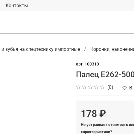
г
Контакты
 и зубья на спецтехнику импортные
Коронки, наконечн
арт.
100310
Палец E262-5004
(0)
В
178 ₽
Не устраивает стоимость ил
характеристики?