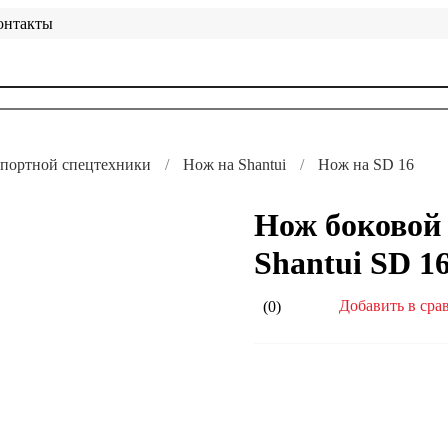
онтакты
мпортной спецтехники
Нож на Shantui
Нож на SD 16
Нож боковой 
Shantui SD 1
Добавить в сра
(0)
Не устраивает стоимость или