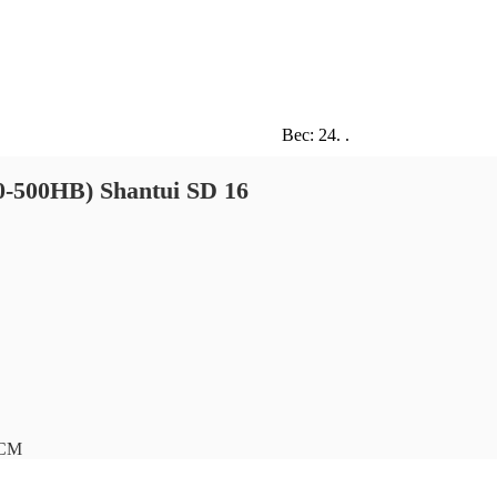
Сделаем скидку или подберем
Цена с НДС. Гарантия 12 меся
Вес: 24. .
-500HB) Shantui SD 16
СМ