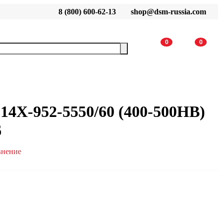
8 (800) 600-62-13
shop@dsm-russia.com
0
0
14X-952-5550/60 (400-500HB)
6
внение
В корзину
 характеристики?