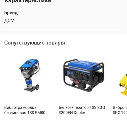
Характеристики
Бренд
ДСМ
Сопутствующие товары
Вибротрамбовка
Бензогенератор TSS SGG
Виброп
бензиновая TSS RM80L
3200EN Duplex
SPC 19