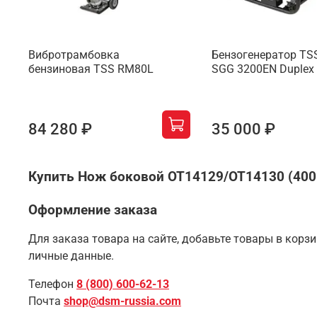
Вибротрамбовка
Бензогенератор TS
бензиновая TSS RM80L
SGG 3200EN Duplex
84 280 ₽
35 000 ₽
Купить Нож боковой OT14129/OT14130 (400
Оформление заказа
Для заказа товара на сайте, добавьте товары в корз
личные данные.
Телефон
8 (800) 600-62-13
Почта
shop@dsm-russia.com