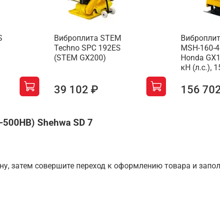
S
Виброплита STEM
Вибропли
Techno SPC 192ES
MSH-160-4
(STEM GX200)
Honda GX16
кН (л.с.), 
39 102 ₽
156 70
-500HB) Shehwa SD 7
ину, затем совершите переход к оформлению товара и запо