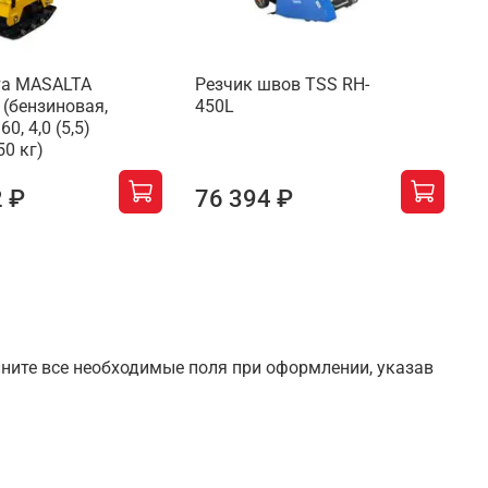
та MASALTA
Резчик швов TSS RH-
С
 (бензиновая,
450L
а
0, 4,0 (5,5)
150 кг)
2 ₽
76 394 ₽
лните все необходимые поля при оформлении, указав