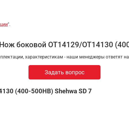
ции
".
 Нож боковой OT14129/OT14130 (400
мплектации, характеристикам - наши менеджеры ответят 
Задать вопрос
130 (400-500HB) Shehwa SD 7