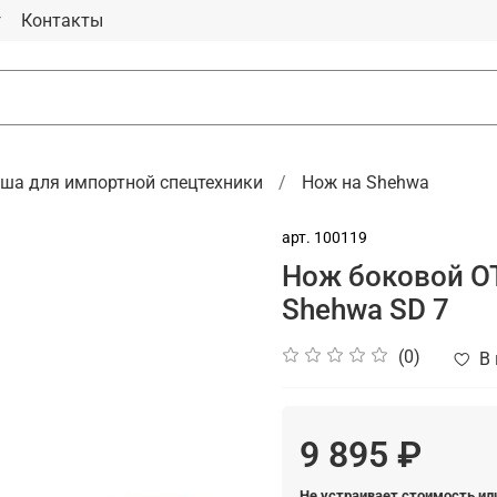
г
Контакты
ша для импортной спецтехники
Нож на Shehwa
арт.
100119
Нож боковой O
Shehwa SD 7
(0)
В
9 895 ₽
Не устраивает стоимость ил