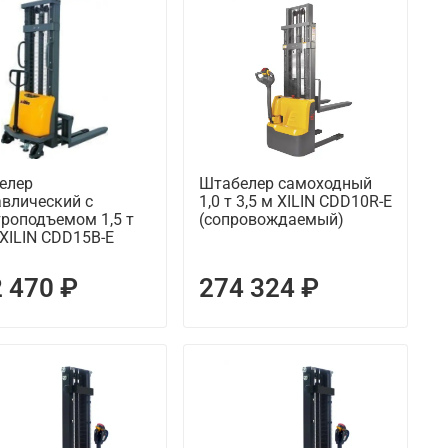
елер
Штабелер самоходный
авлический с
1,0 т 3,5 м XILIN CDD10R-E
роподъемом 1,5 т
(сопровождаемый)
 XILIN CDD15B-E
 470 ₽
274 324 ₽