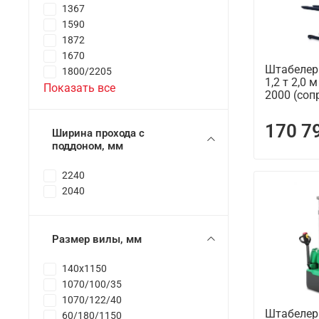
1367
1590
1872
1670
Штабелер
1800/2205
1,2 т 2,0 
Показать все
2000 (со
170 7
Ширина прохода с
поддоном, мм
2240
2040
Размер вилы, мм
140x1150
1070/100/35
1070/122/40
Штабелер
60/180/1150