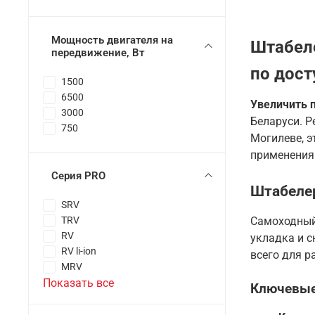
Мощность двигателя на
Штабеле
передвижение, Вт
по дос
1500
6500
Увеличить 
3000
Беларуси. Р
750
Могилеве, э
применения 
Серия PRO
Штабелер
SRV
TRV
Самоходный
RV
укладка и с
RV li-ion
всего для 
MRV
Показать все
Ключевые