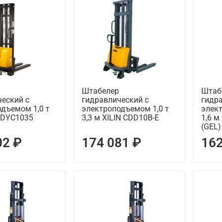
Штабелер
Штаб
еский с
гидравлический с
гидр
дъемом 1,0 т
электроподъемом 1,0 т
элект
 DYC1035
3,3 м XILIN CDD10B-E
1,6 м
(GEL)
02 ₽
174 081 ₽
162