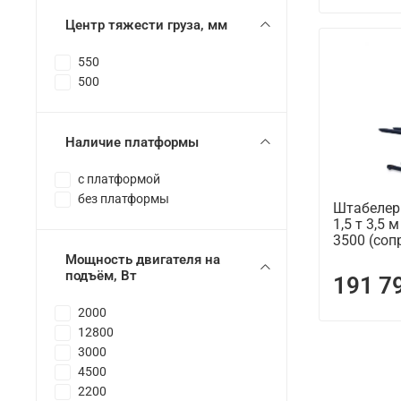
Центр тяжести груза, мм
550
500
Наличие платформы
с платформой
без платформы
Штабелер
1,5 т 3,5 
3500 (со
Мощность двигателя на
подъём, Вт
191 7
2000
12800
3000
4500
2200