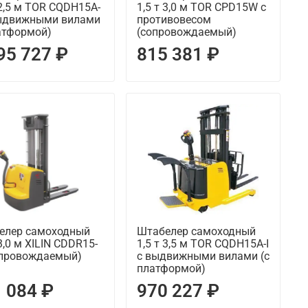
 2,5 м TOR CQDH15A-
1,5 т 3,0 м TOR CPD15W с
 выдвижными вилами
противовесом
атформой)
(сопровождаемый)
95 727 ₽
815 381 ₽
елер самоходный
Штабелер самоходный
 3,0 м XILIN CDDR15-
1,5 т 3,5 м TOR CQDH15A-I
сопровождаемый)
с выдвижными вилами (c
платформой)
 084 ₽
970 227 ₽