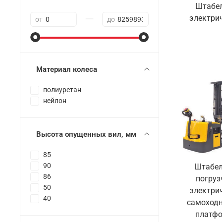
Штабе
—
электри
от
до
Материал колеса
полиуретан
нейлон
Высота опущенных вил, мм
85
90
Штабел
86
погруз
50
электри
40
самоходн
платф