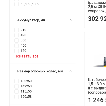
(раздвижн
60/160/1150
2,5 м XIL
сопрово
302 9
Аккумулятор, Ач
210
420
560
460
150
Показать все
Размер опорных колес, мм
Штабелер
180x50
1,5 т 3,0
149x60
II с выд
115x55
(сопрово
150x58
1 246