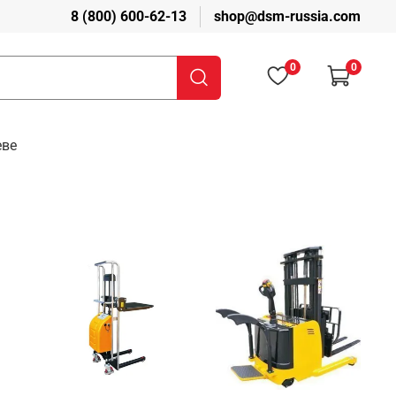
8 (800) 600-62-13
shop@dsm-russia.com
0
0
еве