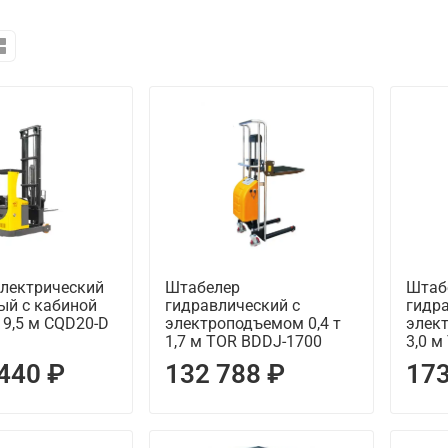
электрический
Штабелер
Штаб
ый с кабиной
гидравлический с
гидр
т 9,5 м CQD20-D
электроподъемом 0,4 т
элект
1,7 м TOR BDDJ-1700
3,0 
 440 ₽
132 788 ₽
173