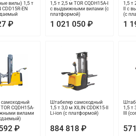
ые вилы) 1,5 т
1,5 т 2,5 м TOR CQDH15A-I
1,5 т
IN CDD15R-EN
с выдвижными вилами (c
II с
ждаемый
платформой)
(с пл
27 ₽
1 021 050 ₽
1 1
 самоходный
Штабелер самоходный
Штаб
 м TOR CQDH15A-
1,5 т 3,0 м XILIN CDDK15-II
1,5 т
вижными вилами
Li-ion (с платформой)
III (
ждаемый)
 592 ₽
884 818 ₽
571