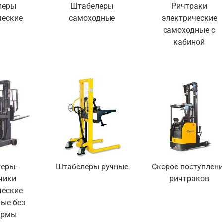
леры
Штабелеры
Ричтраки
ческие
самоходные
электрические
самоходные с
кабиной
еры-
Штабелеры ручные
Скорое поступлен
чики
ричтраков
ческие
ые без
ормы