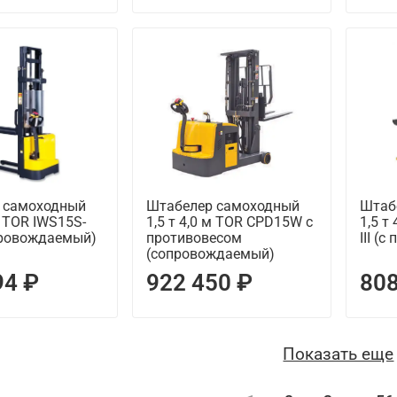
 самоходный
Штабелер самоходный
Штаб
м TOR IWS15S-
1,5 т 4,0 м TOR CPD15W с
1,5 т
провождаемый)
противовесом
III (
(сопровождаемый)
94 ₽
922 450 ₽
808
Показать еще