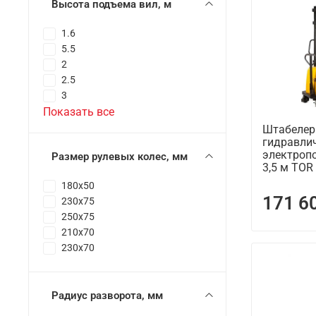
Высота подъема вил, м
1.6
5.5
2
2.5
3
Показать все
Штабелер
гидравлич
электропо
Размер рулевых колес, мм
3,5 м TOR
180x50
171 6
230x75
250x75
210x70
230x70
Радиус разворота, мм