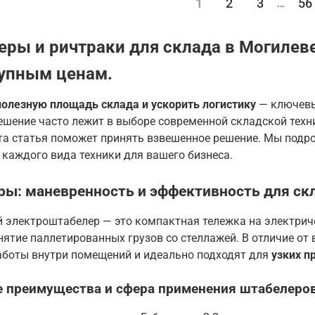
1
2
3
56
…
ры и ричтраки для склада в Могилеве
тупным ценам.
полезную площадь склада и ускорить логистику
— ключевые
ешение часто лежит в выборе современной складской техни
та статья поможет принять взвешенное решение. Мы подр
каждого вида техники для вашего бизнеса.
ы: маневренность и эффективность для ск
 электроштабелер — это компактная тележка на электриче
нятие паллетированных грузов со стеллажей
. В отличие о
работы внутри помещений и идеально подходят для
узких п
 преимущества и сфера применения штабелеров