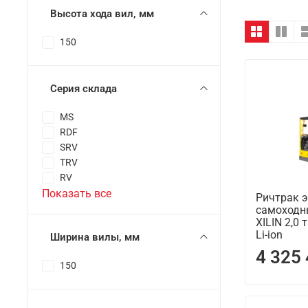
Высота хода вил, мм
150
Серия склада
MS
RDF
SRV
TRV
RV
Показать все
Ричтрак 
самоходн
XILIN 2,0 
Li-ion
Ширина вилы, мм
4 325
150