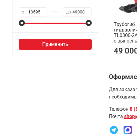
—
от
до
Трубогиб
гидравли
TL0300-2A
с выносн
Применить
49 00
Оформле
Для заказа 
необходимы
Телефон
8 (
Почта
shop