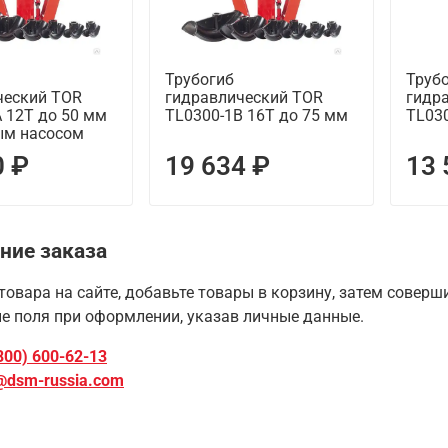
Трубогиб
Труб
ческий TOR
гидравлический TOR
гидр
 12T до 50 мм
TL0300-1B 16T до 75 мм
TL030
ым насосом
0 ₽
19 634 ₽
13 
ние заказа
товара на сайте, добавьте товары в корзину, затем совер
е поля при оформлении, указав личные данные.
800) 600-62-13
@dsm-russia.com