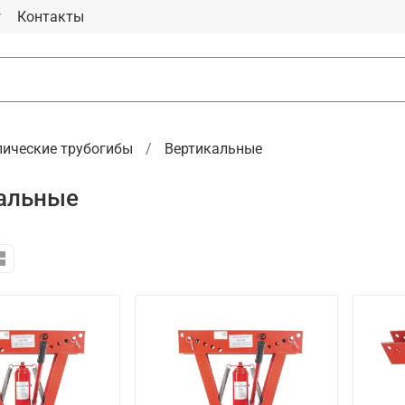
г
Контакты
лические трубогибы
Вертикальные
альные