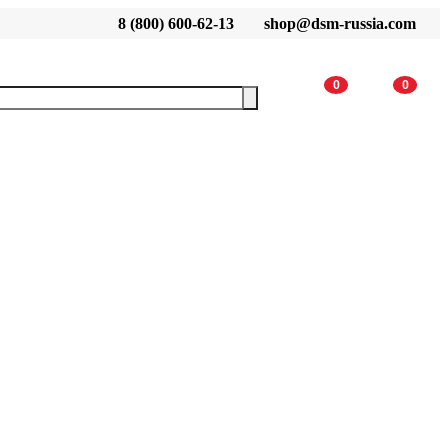
8 (800) 600-62-13
shop@dsm-russia.com
0
0