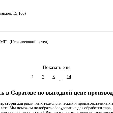
в.рег. 15-100)
 МПа (Нержавеющий котел)
Показать еще
1
2
3
14
…
 в Саратове по выгодной цене произво
нераторы
для различных технологических и производственных 
и газе. Мы поможем подобрать оборудование для обработки тары
чества, доставка по всей России и профессиональная консульта