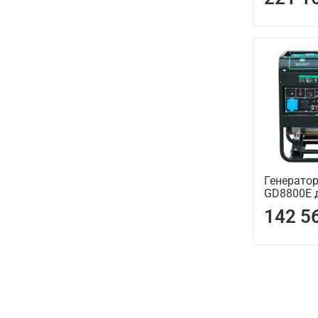
Генерато
GD8800E 
142 5