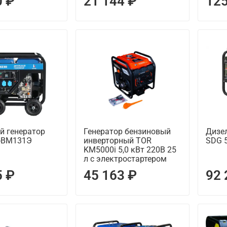
0 ₽
21 144 ₽
125
й генератор
Генератор бензиновый
Дизе
-ВМ131Э
инверторный TOR
SDG 
KM5000i 5,0 кВт 220В 25
л с электростартером
5 ₽
45 163 ₽
92 