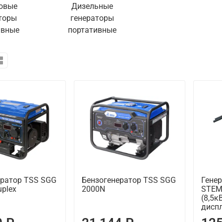
овые
Дизельные
торы
генераторы
ивные
портативные
ератор TSS SGG
Бензогенератор TSS SGG
Гене
plex
2000N
STEM
(8,5к
диспл