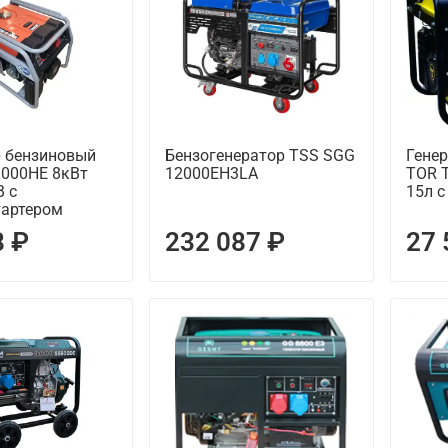
р бензиновый
Бензогенератор TSS SGG
Гене
000HE 8кВт
12000EH3LA
TOR T
В с
15л с
тартером
8 ₽
232 087 ₽
27 