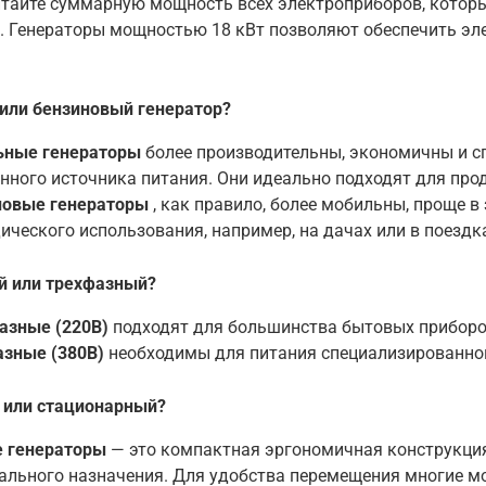
тайте суммарную мощность всех электроприборов, которы
. Генераторы мощностью 18 кВт позволяют обеспечить эл
или бензиновый генератор?
ьные генераторы
более производительны, экономичны и сп
нного источника питания. Они идеально подходят для пр
новые генераторы
, как правило, более мобильны, проще в
ического использования, например, на дачах или в поездк
 или трехфазный?
азные (220В)
подходят для большинства бытовых приборо
азные (380В)
необходимы для питания специализированно
 или стационарный?
 генераторы
— это компактная эргономичная конструкция
ального назначения
. Для удобства перемещения многие 