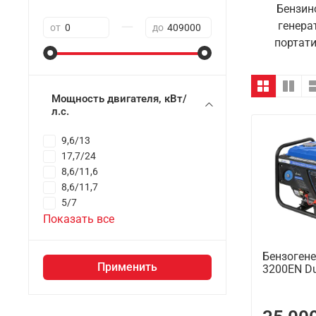
Бензин
—
генера
от
до
портат
Мощность двигателя, кВт/
л.с.
9,6/13
17,7/24
8,6/11,6
8,6/11,7
5/7
Показать все
Бензоген
Применить
3200EN Du