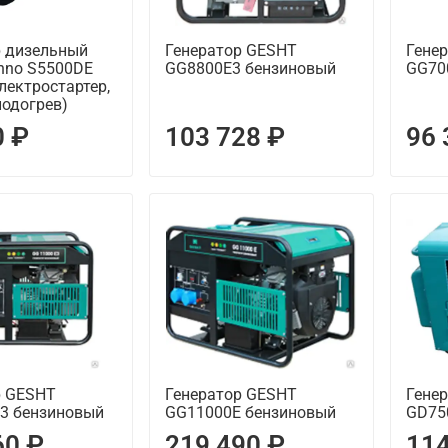
р дизельный
Генератор GESHT
Гене
hno S5500DE
GG8800E3 бензиновый
GG70
электростартер,
подогрев)
0 ₽
103 728 ₽
96 
р GESHT
Генератор GESHT
Гене
3 бензиновый
GG11000E бензиновый
GD75
60 ₽
219 490 ₽
114