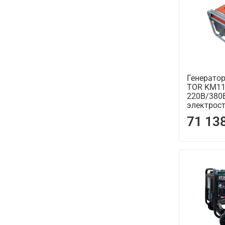
Генерато
TOR KM11
220В/380
электрос
71 13