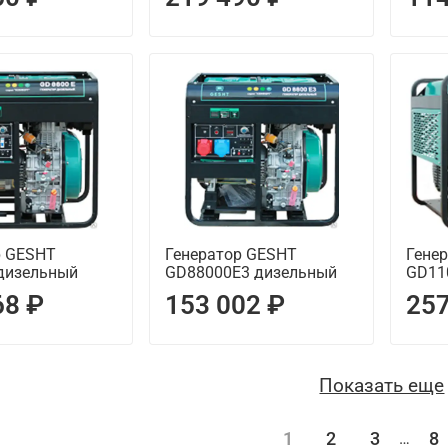
р GESHT
Генератор GESHT
Гене
дизельный
GD88000E3 дизельный
GD11
68 ₽
153 002 ₽
257
Показать еще
1
2
3
8
…