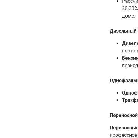
Рассчи
20-30%
доме
.
Дизельный 
Дизел
постоя
Бензи
период
Однофазный
Одноф
Трехф
Переносной
Переносные
профессион