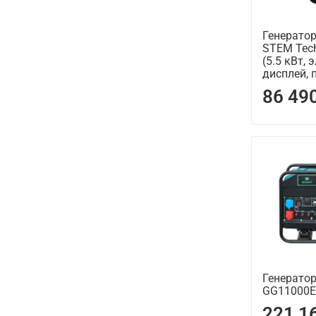
Генерато
STEM Tec
(5.5 кВт, 
дисплей, 
86 49
Генерато
GG11000Е
221 1