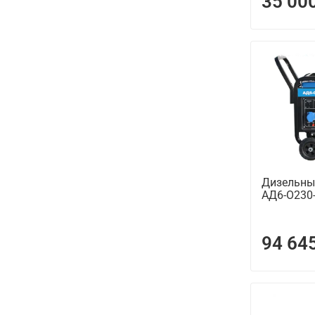
35 00
Дизельны
АД6-О230
94 64