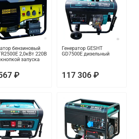
ратор бензиновый
Генератор GESHT
R2500E 2,0кВт 220В
GD7500E дизельный
 кнопкой запуска
567 ₽
117 306 ₽