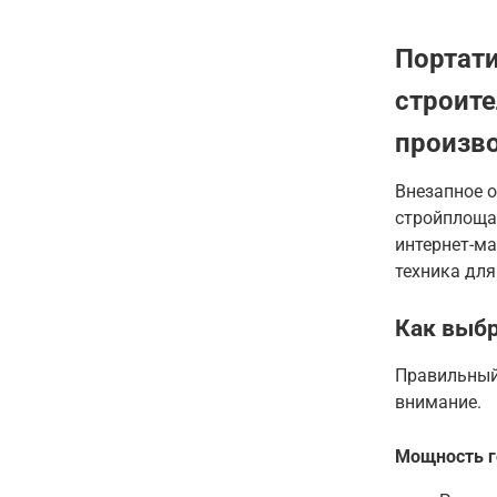
Портати
строите
произво
Внезапное 
стройплощад
интернет-ма
техника для
Как выбр
Правильный
внимание
.
Мощность г