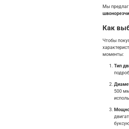
Мы предлаг
швонорезч
Как выб
Чтобы покуп
характерис
моменты:
Тип дв
подроб
Диамет
500 мм
исполь
Мощно
двигат
буксую