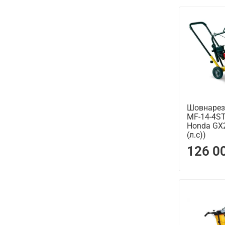
Шовнарез
MF-14-4ST
Honda GX27
(л.с))
126 0