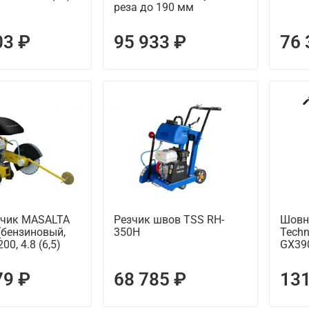
реза до 190 мм
03 ₽
95 933 ₽
76 
чик MASALTA
Резчик швов TSS RH-
Шовн
(бензиновый,
350H
Techn
0, 4.8 (6,5)
GX39
79 ₽
68 785 ₽
131