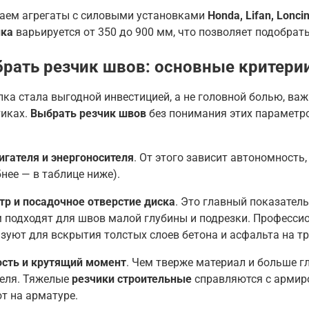
аем агрегаты с силовыми установками
Honda, Lifan, Loncin
ика
варьируется от 350 до 900 мм, что позволяет подобрат
рать резчик швов: основные критери
ка стала выгодной инвестицией, а не головной болью, ва
тиках.
Выбрать резчик швов
без понимания этих параметр
игателя и энергоносителя
. От этого зависит автономность
нее — в таблице ниже).
р и посадочное отверстие диска
. Это главный показател
 подходят для швов малой глубины и подрезки. Професс
зуют для вскрытия толстых слоев бетона и асфальта на тр
сть и крутящий момент
. Чем тверже материал и больше 
еля. Тяжелые
резчики строительные
справляются с армиро
т на арматуре.