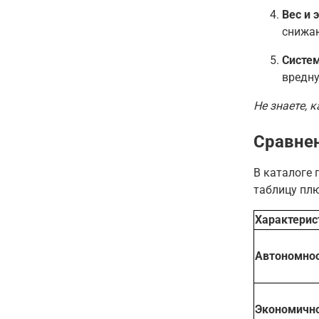
Вес и 
снижаю
Систе
вредн
Не знаете, 
Сравнен
В каталоге 
таблицу плю
Характерис
Автономно
Экономичн