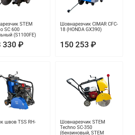
арезчик STEM
Шовнарезчик CIMAR CFC-
o SC 600
18 (HONDA GX390)
льный (S1100FE)
 330 ₽
150 253 ₽
ик швов TSS RH-
Шовнарезчик STEM
Techno SC-350
(бензиновый, STEM