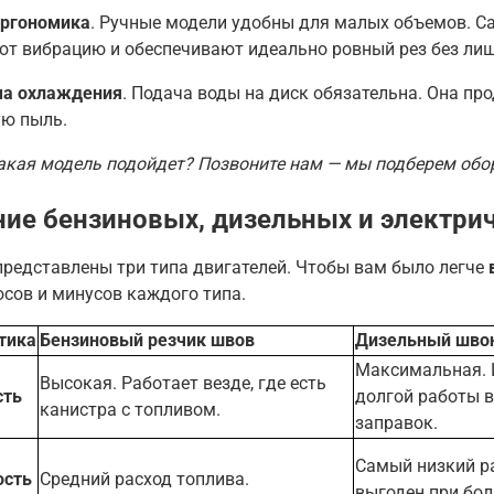
эргономика
. Ручные модели удобны для малых объемов. С
т вибрацию и обеспечивают идеально ровный рез без лиш
ма охлаждения
. Подача воды на диск обязательна. Она пр
ую пыль.
какая модель подойдет? Позвоните нам — мы подберем обо
ие бензиновых, дизельных и электри
представлены три типа двигателей. Чтобы вам было легче
сов и минусов каждого типа.
тика
Бензиновый резчик швов
Дизельный шво
Максимальная. 
Высокая. Работает везде, где есть
сть
долгой работы в
канистра с топливом.
заправок.
Самый низкий ра
ость
Средний расход топлива.
выгоден при бо