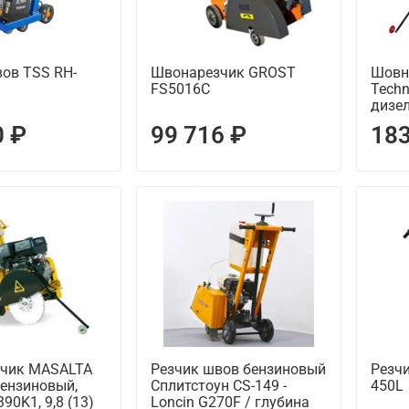
ов TSS RH-
Швонарезчик GROST
Шовн
FS5016C
Techn
дизе
0 ₽
99 716 ₽
183
чик MASALTA
Резчик швов бензиновый
Резч
бензиновый,
Сплитстоун CS-149 -
450L
90K1, 9,8 (13)
Loncin G270F / глубина