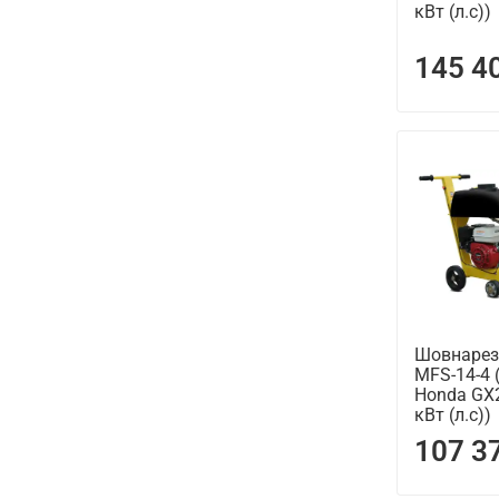
кВт (л.с))
145 4
Шовнарез
MFS-14-4 
Honda GX20
кВт (л.с))
107 3