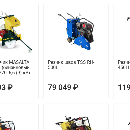
чик MASALTA
Резчик швов TSS RH-
Резч
 (бензиновый,
500L
450H
0, 6,6 (9) кВт
03 ₽
79 049 ₽
119