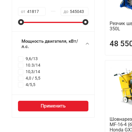
—
от
до
Резчик шв
350L
Мощность двигателя, кВт/
48 55
л.с.
9,6/13
10.3/14
10,3/14
4,0 / 5,5
4/5,5
Применить
Шовнарез
MF-16-4 (
Honda GX3