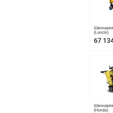
Швонарез
(Loncin)
67 13
Швонарез
(Honda)