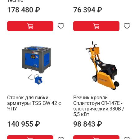
Techno
178 480 ₽
76 394 ₽
Станок для гибки
Резчик кровли
арматуры TSS GW 42 c
Сплитстоун CR-147E -
ЧПУ
электрический 380В /
5,5 кВт
140 955 ₽
98 843 ₽