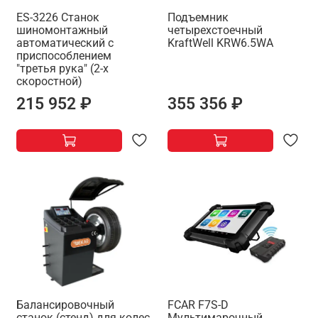
ES-3226 Станок
Подъемник
шиномонтажный
четырехстоечный
автоматический с
KraftWell KRW6.5WA
приспособлением
"третья рука" (2-х
скоростной)
215 952 ₽
355 356 ₽
Балансировочный
FCAR F7S-D
станок (стенд) для колес
Мультимарочный