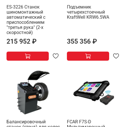
ES-3226 Станок
Подъемник
шиномонтажный
четырехстоечный
автоматический с
KraftWell KRW6.5WA
приспособлением
"третья рука" (2-х
скоростной)
215 952 ₽
355 356 ₽
Балансировочный
FCAR F7S-D
станок (стенд) для колес
Мультимарочный