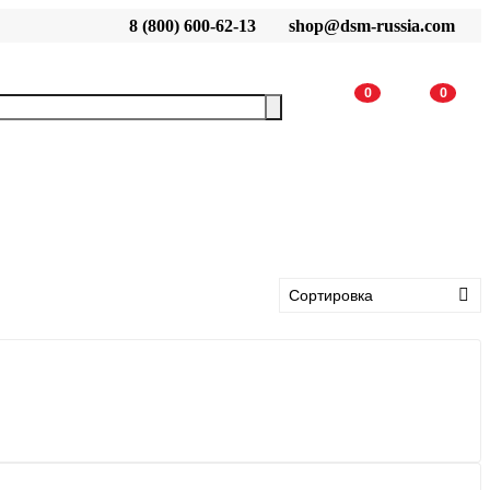
8 (800) 600-62-13
shop@dsm-russia.com
0
0