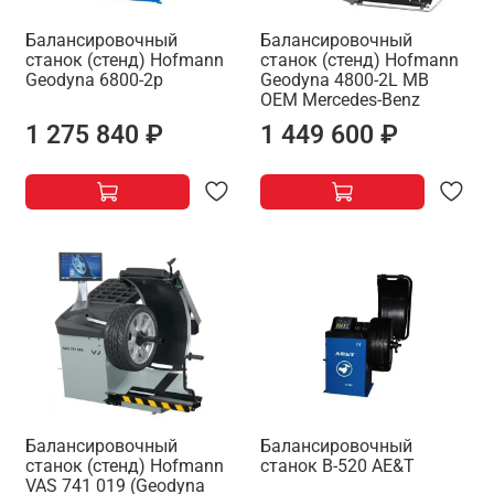
Балансировочный
Балансировочный
станок (стенд) Hofmann
станок (стенд) Hofmann
Geodyna 6800-2p
Geodyna 4800-2L MB
OEM Mercedes-Benz
1 275 840 ₽
1 449 600 ₽
Балансировочный
Балансировочный
станок (стенд) Hofmann
станок B-520 AE&T
VAS 741 019 (Geodyna