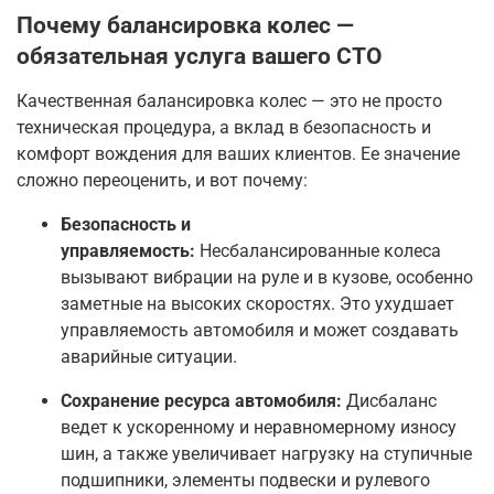
Почему балансировка колес —
обязательная услуга вашего СТО
Качественная балансировка колес — это не просто
техническая процедура, а вклад в безопасность и
комфорт вождения для ваших клиентов. Ее значение
сложно переоценить, и вот почему:
Безопасность и
управляемость:
Несбалансированные колеса
вызывают вибрации на руле и в кузове, особенно
заметные на высоких скоростях. Это ухудшает
управляемость автомобиля и может создавать
аварийные ситуации
.
Сохранение ресурса автомобиля:
Дисбаланс
ведет к ускоренному и неравномерному износу
шин, а также увеличивает нагрузку на ступичные
подшипники, элементы подвески и рулевого