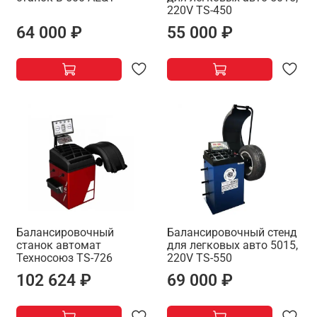
220V TS-450
64 000 ₽
55 000 ₽
Балансировочный
Балансировочный стенд
станок автомат
для легковых авто 5015,
Техносоюз TS-726
220V TS-550
102 624 ₽
69 000 ₽