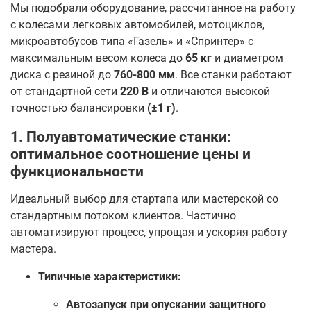
Мы подобрали оборудование, рассчитанное на работу
с колесами легковых автомобилей, мотоциклов,
микроавтобусов типа «Газель» и «Спринтер» с
максимальным весом колеса до
65 кг
и диаметром
диска с резиной до
760-800 мм
. Все станки работают
от стандартной сети
220 В
и отличаются высокой
точностью балансировки
(±1 г)
.
1. Полуавтоматические станки:
оптимальное соотношение цены и
функциональности
Идеальный выбор для стартапа или мастерской со
стандартным потоком клиентов. Частично
автоматизируют процесс, упрощая и ускоряя работу
мастера.
Типичные характеристики:
Автозапуск при опускании защитного