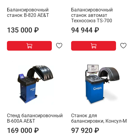
Балансировочный
Балансировочный
станок B-820 AE&T
станок автомат
Техносоюз TS-700
135 000 ₽
94 944 ₽
Стенд балансировочный
Станок для
B-600A AE&T
балансировки, Консул-М
169 000 ₽
97 920 ₽