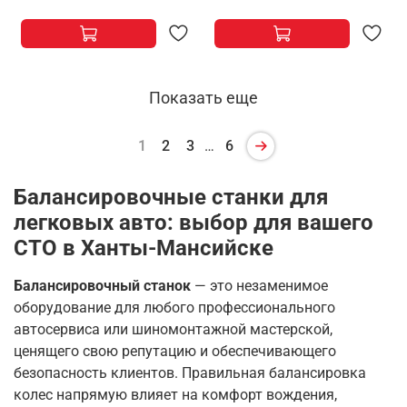
Показать еще
1
2
3
…
6
Балансировочные станки для
легковых авто: выбор для вашего
СТО в Ханты-Мансийске
Балансировочный станок
— это незаменимое
оборудование для любого профессионального
автосервиса или шиномонтажной мастерской,
ценящего свою репутацию и обеспечивающего
безопасность клиентов
. Правильная балансировка
колес напрямую влияет на комфорт вождения,