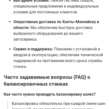
Выгодные условия:
Гибкая система скидок,
специальные предложения и индивидуальные
условия для постоянных клиентов
.
Оперативная доставка по Ханты-Мансийску и
области:
Мы обеспечим быструю доставку
выбранного оборудования до вашего
автосервиса.
Сервис и поддержка:
Поможем с установкой и
вводом в эксплуатацию, обеспечим технической
поддержкой на протяжении всего срока службы
станка.
Часто задаваемые вопросы (FAQ) о
балансировочных станках
Как часто нужно проводить балансировку колес?
Балансировка обязательна при каждой смене шин