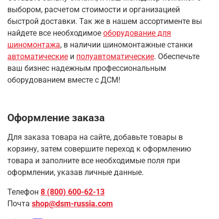
выбором, расчетом стоимости и организацией
быстрой доставки. Так же в нашем ассортименте вы
найдете все необходимое
оборудование для
шиномонтажа
, в наличии шиномонтажные станки
автоматические
и
полуавтоматические
. Обеспечьте
ваш бизнес надежным профессиональным
оборудованием вместе с ДСМ!
Оформление заказа
Для заказа товара на сайте, добавьте товары в
корзину, затем совершите переход к оформлению
товара и заполните все необходимые поля при
оформлении, указав личные данные.
Телефон
8 (800) 600-62-13
Почта
shop@dsm-russia.com