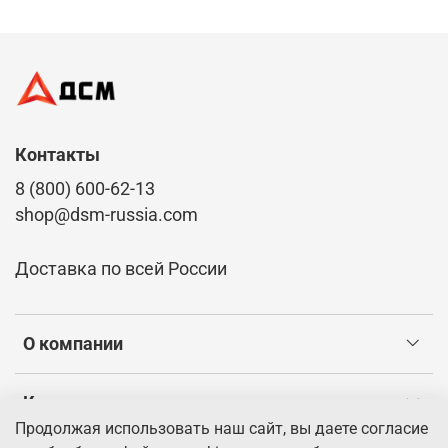
Контакты
8 (800) 600-62-13
shop@dsm-russia.com
Доставка по всей России
О компании
Клиентам
Продолжая использовать наш сайт, вы даете согласие