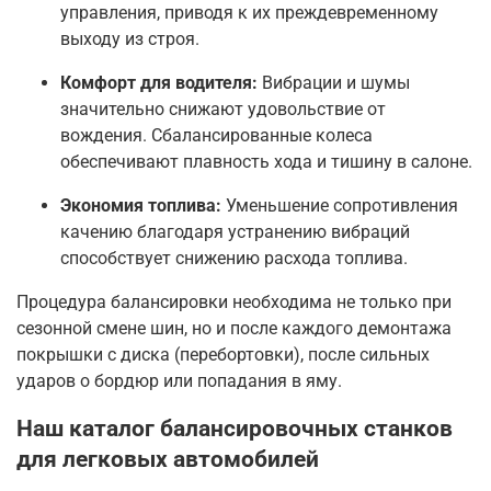
управления, приводя к их преждевременному
выходу из строя
.
Комфорт для водителя:
Вибрации и шумы
значительно снижают удовольствие от
вождения. Сбалансированные колеса
обеспечивают плавность хода и тишину в салоне
.
Экономия топлива:
Уменьшение сопротивления
качению благодаря устранению вибраций
способствует снижению расхода топлива
.
Процедура балансировки необходима не только при
сезонной смене шин, но и после каждого демонтажа
покрышки с диска (перебортовки), после сильных
ударов о бордюр или попадания в яму
.
Наш каталог балансировочных станков
для легковых автомобилей