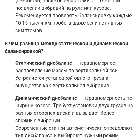
(сезонной), после перебортовки, а также при
появлении вибраций на руле или кузове.
Рекомендуется проверять балансировку каждые
10-15 тысяч км пробега, даже если нет явных
симптомов
.
В чем разница между статической и динамической
балансировкой?
Статический дисбаланс
— неравномерное
распределение массы по вертикальной оси.
Устраняется установкой одного груза и
ощущается как вертикальная вибрация.
Динамический дисбаланс
— неравномерность по
ширине колеса. Требует установки двух грузов на
разных сторонах диска и вызывает более
сложные вибрации
.
Современные станки автоматически определяют
тип дисбаланса и выбирают нужный режим