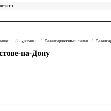
онтакты
анки и оборудование
Балансировочные станки
Баланси
стове-на-Дону