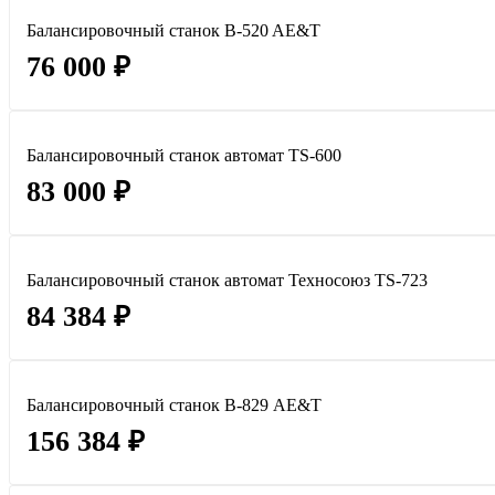
Балансировочный станок B-520 AE&T
76 000 ₽
Балансировочный станок автомат TS-600
83 000 ₽
Балансировочный станок автомат Техносоюз TS-723
84 384 ₽
Балансировочный станок В-829 AE&T
156 384 ₽