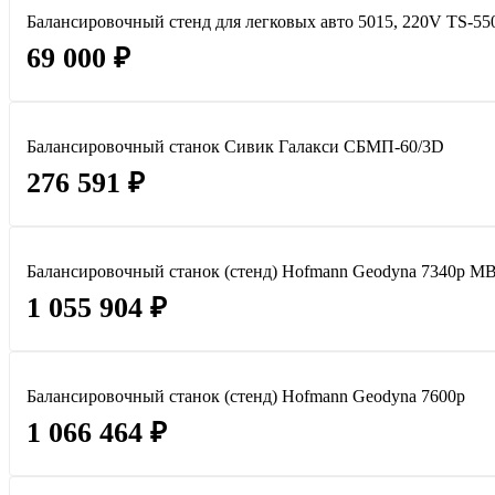
Балансировочный стенд для легковых авто 5015, 220V TS-55
69 000 ₽
Балансировочный станок Сивик Галакси СБМП-60/3D
276 591 ₽
Балансировочный станок (стенд) Hofmann Geodyna 7340p M
1 055 904 ₽
Балансировочный станок (стенд) Hofmann Geodyna 7600p
1 066 464 ₽