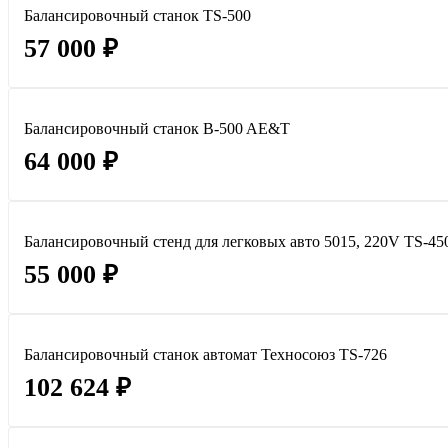
Балансировочный станок TS-500
57 000 ₽
Балансировочный станок B-500 AE&T
64 000 ₽
Балансировочный стенд для легковых авто 5015, 220V TS-45
55 000 ₽
Балансировочный станок автомат Техносоюз TS-726
102 624 ₽