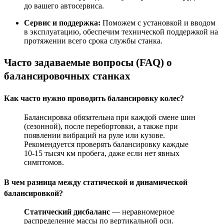
до вашего автосервиса.
Сервис и поддержка:
Поможем с установкой и вводом
в эксплуатацию, обеспечим технической поддержкой на
протяжении всего срока службы станка.
Часто задаваемые вопросы (FAQ) о
балансировочных станках
Как часто нужно проводить балансировку колес?
Балансировка обязательна при каждой смене шин
(сезонной), после перебортовки, а также при
появлении вибраций на руле или кузове.
Рекомендуется проверять балансировку каждые
10-15 тысяч км пробега, даже если нет явных
симптомов
.
В чем разница между статической и динамической
балансировкой?
Статический дисбаланс
— неравномерное
распределение массы по вертикальной оси.