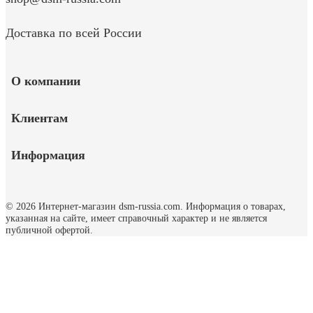
Доставка по всей России
О компании
Клиентам
Информация
© 2026 Интернет-магазин dsm-russia.com.
Информация о товарах,
указанная на сайте, имеет справочный характер и не является
публичной офертой.