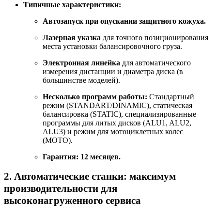
Типичные характеристики:
Автозапуск при опускании защитного кожуха.
Лазерная указка
для точного позиционирования
места установки балансировочного груза
.
Электронная линейка
для автоматического
измерения дистанции и диаметра диска (в
большинстве моделей)
.
Несколько программ работы:
Стандартный
режим (STANDART/DINAMIC), статическая
балансировка (STATIC), специализированные
программы для литых дисков (ALU1, ALU2,
ALU3) и режим для мотоциклетных колес
(MOTO)
.
Гарантия: 12 месяцев.
2. Автоматические станки: максимум
производительности для
высоконагруженного сервиса