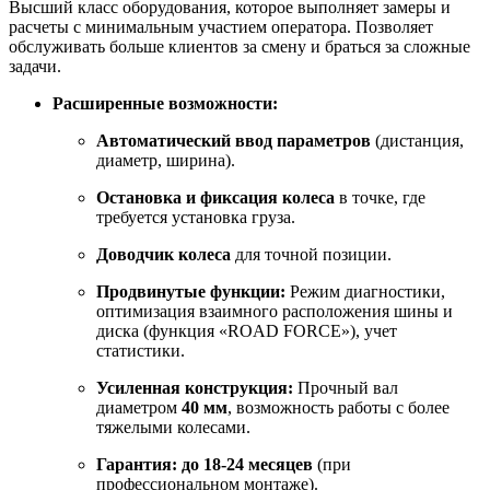
Высший класс оборудования, которое выполняет замеры и
расчеты с минимальным участием оператора. Позволяет
обслуживать больше клиентов за смену и браться за сложные
задачи.
Расширенные возможности:
Автоматический ввод параметров
(дистанция,
диаметр, ширина).
Остановка и фиксация колеса
в точке, где
требуется установка груза
.
Доводчик колеса
для точной позиции
.
Продвинутые функции:
Режим диагностики,
оптимизация взаимного расположения шины и
диска (функция «ROAD FORCE»), учет
статистики
.
Усиленная конструкция:
Прочный вал
диаметром
40 мм
, возможность работы с более
тяжелыми колесами
.
Гарантия: до 18-24 месяцев
(при
профессиональном монтаже)
.