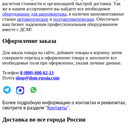
расчетом стоимости и организацией быстрой доставки. Так
же в нашем ассортименте вы найдете все необходимое
оборудование для шиномонтажа
, в наличии шиномонтажные
станки
автоматические
и
полуавтоматические
. Обеспечьте
ваш бизнес надежным профессиональным оборудованием
вместе с ДСМ!
Оформление заказа
Для заказа товара на сайте, добавьте товары в корзину, затем
совершите переход к оформлению товара и заполните все
необходимые поля при оформлении, указав личные данные.
Телефон
8 (800) 600-62-13
Почта
shop@dsm-russia.com
Более подробную информацию о контактах и реквизитах,
смотрите в разделе "
Контакты
".
Доставка во все города России