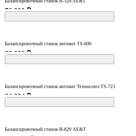
Балансировочный станок B-520 AE&T
76 000 ₽
Балансировочный станок автомат TS-600
83 000 ₽
Балансировочный станок автомат Техносоюз TS-723
84 384 ₽
Балансировочный станок В-829 AE&T