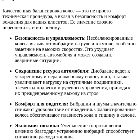
Качественная балансировка колес — это не просто
техническая процедура, а вклад в безопасность и комфорт
вождения для ваших клиентов. Ее значение сложно
переоценить, и вот почему:
Безопасность и управляемость:
Несбалансированные
колеса вызывают вибрации на руле и в кузове, особенно
заметные на высоких скоростях. Это ухудшает
управляемость автомобиля и может создавать
аварийные ситуации
.
Сохранение ресурса автомобиля:
Дисбаланс ведет к
ускоренному и неравномерному износу шин, а также
увеличивает нагрузку на ступичные подшипники,
элементы подвески и рулевого управления, приводя к
их преждевременному выходу из строя
.
Комфорт для водителя:
Вибрации и шумы значительно
снижают удовольствие от вождения. Сбалансированные
колеса обеспечивают плавность хода и тишину в салоне
.
Экономия топлива:
Уменьшение сопротивления
качению благодаря устранению вибраций способствует
снижению расхода топлива
.