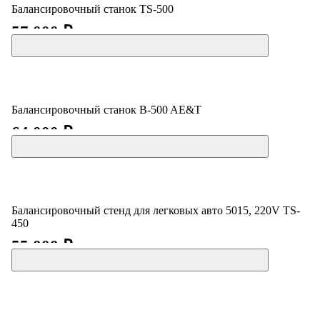
Балансировочный станок TS-500
57 000 ₽
Балансировочный станок B-500 AE&T
64 000 ₽
Балансировочный стенд для легковых авто 5015, 220V TS-
450
55 000 ₽