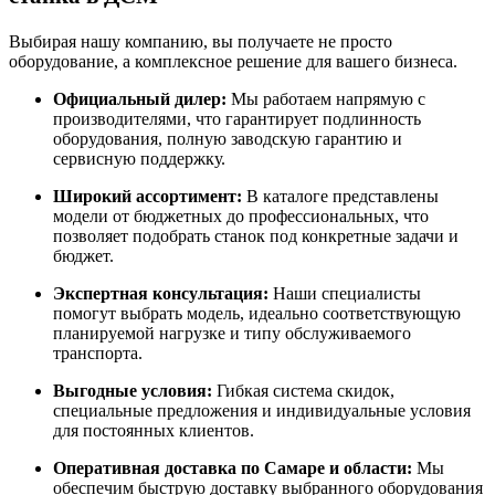
Выбирая нашу компанию, вы получаете не просто
оборудование, а комплексное решение для вашего бизнеса
.
Официальный дилер:
Мы работаем напрямую с
производителями, что гарантирует подлинность
оборудования, полную заводскую гарантию и
сервисную поддержку
.
Широкий ассортимент:
В каталоге представлены
модели от бюджетных до профессиональных, что
позволяет подобрать станок под конкретные задачи и
бюджет
.
Экспертная консультация:
Наши специалисты
помогут выбрать модель, идеально соответствующую
планируемой нагрузке и типу обслуживаемого
транспорта.
Выгодные условия:
Гибкая система скидок,
специальные предложения и индивидуальные условия
для постоянных клиентов
.
Оперативная доставка по Самаре и области:
Мы
обеспечим быструю доставку выбранного оборудования