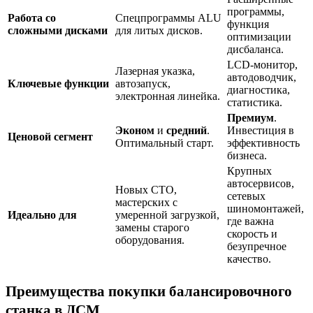
программы,
Работа со
Спецпрограммы ALU
функция
сложными дисками
для литых дисков
.
оптимизации
дисбаланса.
LCD-монитор,
Лазерная указка,
автодоводчик,
Ключевые функции
автозапуск,
диагностика,
электронная линейка
.
статистика
.
Премиум
.
Эконом
и
средний
.
Инвестиция в
Ценовой сегмент
Оптимальный старт.
эффективность
бизнеса.
Крупных
автосервисов,
Новых СТО,
сетевых
мастерских с
шиномонтажей,
Идеально для
умеренной загрузкой,
где важна
замены старого
скорость и
оборудования.
безупречное
качество.
Преимущества покупки балансировочного
станка в ДСМ