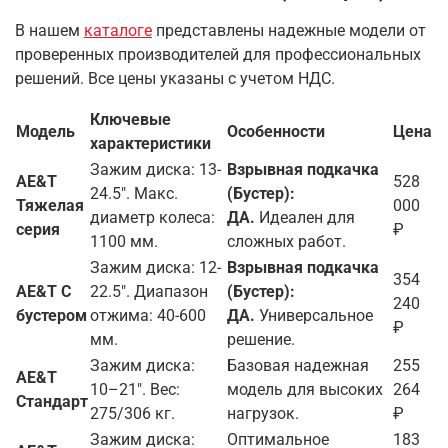
В нашем
каталоге
представлены надежные модели от
проверенных производителей для
профессиональных
решений. Все цены указаны с учетом НДС.
Ключевые
Модель
Особенности
Цена
характеристики
Зажим диска: 13-
Взрывная подкачка
AE&T
528
24.5". Макс.
(Бустер):
Тяжелая
000
диаметр колеса:
ДА.
Идеален для
серия
₽
1100 мм.
сложных работ.
Зажим диска: 12-
Взрывная подкачка
354
AE&T С
22.5". Диапазон
(Бустер):
240
бустером
отжима: 40-600
ДА.
Универсальное
₽
мм.
решение.
Зажим диска:
Базовая надежная
255
AE&T
10–21". Вес:
модель для высоких
264
Стандарт
275/306 кг.
нагрузок.
₽
Зажим диска:
Оптимальное
183