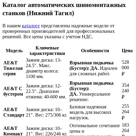
Каталог автоматических шиномонтажных
станков (Нижний Тагил)
В нашем
каталоге
представлены надежные модели от
проверенных производителей для
профессиональных
решений. Все цены указаны с учетом НДС.
Ключевые
Модель
Особенности
Цена
характеристики
Зажим диска: 13-
528
AE&T
Взрывная подкачка
24.5". Макс.
000
Тяжелая
(Бустер): ДА.
Идеален
диаметр колеса:
серия
для сложных работ.
₽
1100 мм.
Взрывная подкачка
354
Зажим диска: 12-
AE&T С
(Бустер):
240
22.5". Диапазон
бустером
ДА.
Универсальное
отжима: 40-600 мм.
₽
решение.
255
Базовая надежная
AE&T
Зажим диска: 10–
264
модель для высоких
Стандарт
21". Вес: 275/306 кг.
нагрузок.
₽
183
Оптимальное сочетание
AE&T
Зажим диска: 10–
264
цены и
Компакт
21". Вес: 226/246 кг.