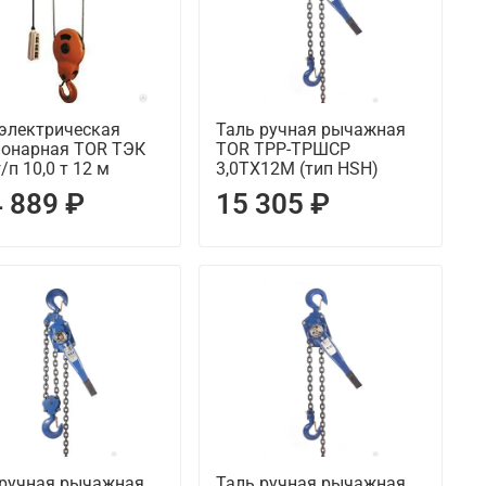
 электрическая
Таль ручная рычажная
ионарная TOR ТЭК
TOR ТРР-ТРШСР
г/п 10,0 т 12 м
3,0ТХ12М (тип HSH)
 889 ₽
15 305 ₽
 ручная рычажная
Таль ручная рычажная