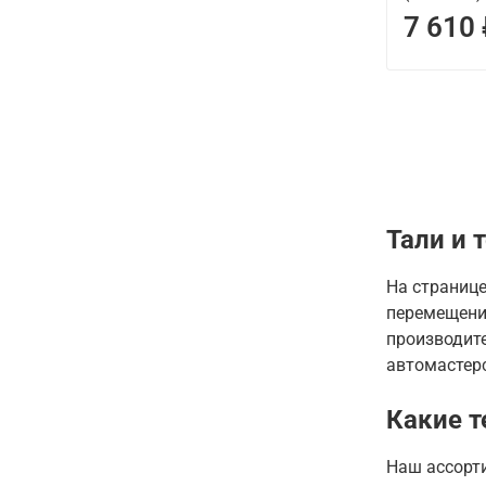
7 610
Тали и 
На страниц
перемещени
производите
автомастерс
Какие т
Наш ассорт