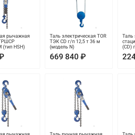
ная рычажная
Таль электрическая TOR
Таль
-ТРШСР
ТЭК CD г/п 12,5 т 36 м
стац
 (тип HSH)
(модель N)
(CD) 
 ₽
669 840 ₽
224
ная рычажная
Таль ручная рычажная
Таль