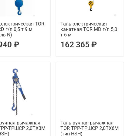
 электрическая TOR
Таль электрическая
D г/п 0,5 т 9 м
канатная TOR MD г/п 5,0
ль N)
т 6 м
940 ₽
162 365 ₽
 ручная рычажная
Таль ручная рычажная
ТРР-ТРШСР 2,0ТХ3М
TOR ТРР-ТРШСР 2,0ТХ6М
HSH)
(тип HSH)