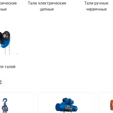
рические
Тали электрические
Тали ручные
ные
цепные
червячные
ля талей