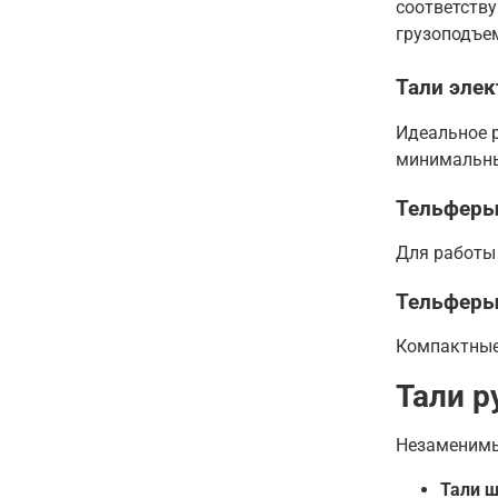
соответству
грузоподъ
Тали эле
Идеальное 
минимальны
Тельферы
Для работы
Тельферы
Компактные 
Тали 
Незаменимы 
Тали 