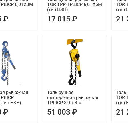
ТРШСР 6,0ТХ3М
TOR ТРР-ТРШСР 6,0ТХ6М
TOR 
(тип HSH)
(тип 
5 ₽
17 015 ₽
21 
ная рычажная
Таль ручная
Таль
-ТРШСР
шестеренная рычажная
TOR 
(тип HSH)
ТРШСР 3,0 т 3 м
(тип 
0 ₽
51 003 ₽
21 