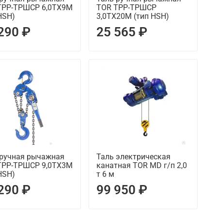
ТРР-ТРШСР 6,0ТХ9М
TOR ТРР-ТРШСР
HSH)
3,0ТХ20М (тип HSH)
290 ₽
25 565 ₽
 ручная рычажная
Таль электрическая
ТРР-ТРШСР 9,0ТХ3М
канатная TOR MD г/п 2,0
HSH)
т 6 м
290 ₽
99 950 ₽