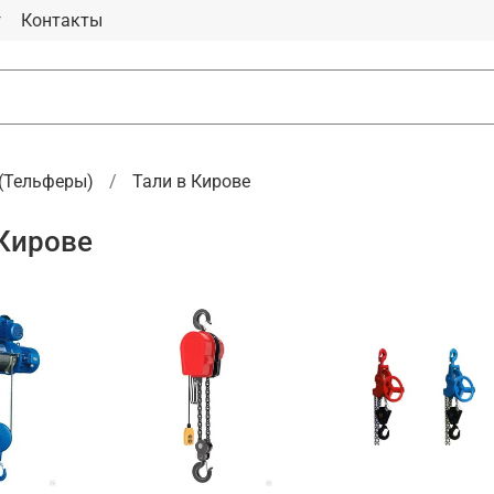
г
Контакты
 (Тельферы)
Тали в Кирове
 Кирове