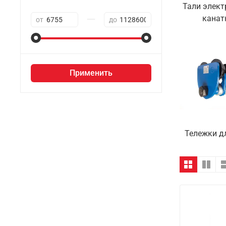
Тали элект
—
канат
от
до
Применить
Тележки д