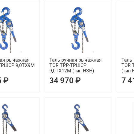
ная рычажная
Таль ручная рычажная
Таль
ТРШСР 9,0ТХ9М
TOR ТРР-ТРШСР
TOR 
9,0ТХ12М (тип HSH)
(тип 
5 ₽
34 970 ₽
7 4