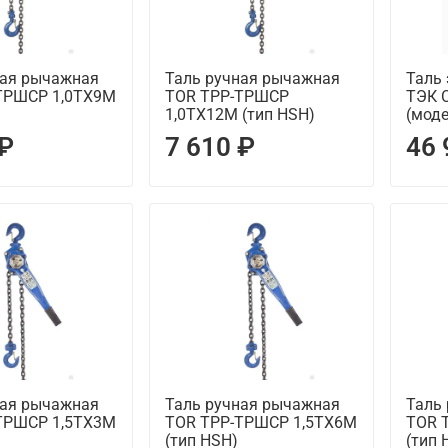
ная рычажная
Таль ручная рычажная
Таль
ТРШСР 1,0ТХ9М
TOR ТРР-ТРШСР
ТЭК C
1,0ТХ12М (тип HSH)
(моде
 ₽
7 610 ₽
46 
ная рычажная
Таль ручная рычажная
Таль
ТРШСР 1,5ТХ3М
TOR ТРР-ТРШСР 1,5ТХ6М
TOR 
(тип HSH)
(тип 