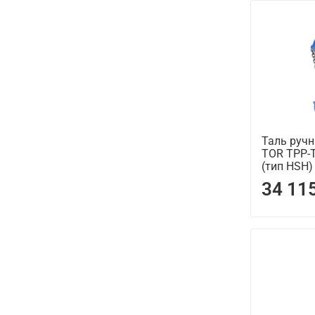
Таль руч
TOR ТРР-
(тип HSH)
34 11