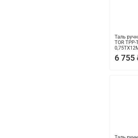
Таль руч
TOR ТРР
0,75ТХ12М
6 755
Таль руч