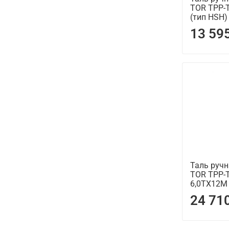
TOR ТРР-
(тип HSH)
13 59
Таль руч
TOR ТРР
6,0ТХ12М 
24 71