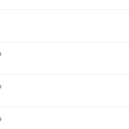
)
)
)