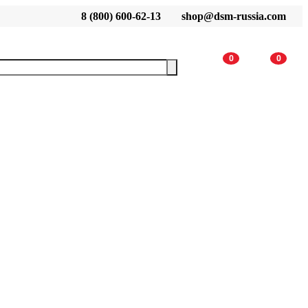
8 (800) 600-62-13
shop@dsm-russia.com
0
0