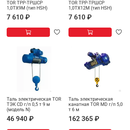
TOR ТРР-ТРШСР
TOR ТРР-ТРШСР
1,0ТХ9М (тип HSH)
1,0ТХ12М (тип HSH)
7 610 ₽
7 610 ₽
Таль электрическая TOR
Таль электрическая
ТЭК CD г/п 0,5 т 9 м
канатная TOR MD г/п 5,0
(модель N)
т 6 м
46 940 ₽
162 365 ₽