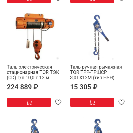
Таль электрическая
Таль ручная рычажная
стационарная TOR ТЭК
TOR ТРР-ТРШСР
(CD) г/п 10,0 т 12 м
3,0ТХ12М (тип HSH)
224 889 ₽
15 305 ₽