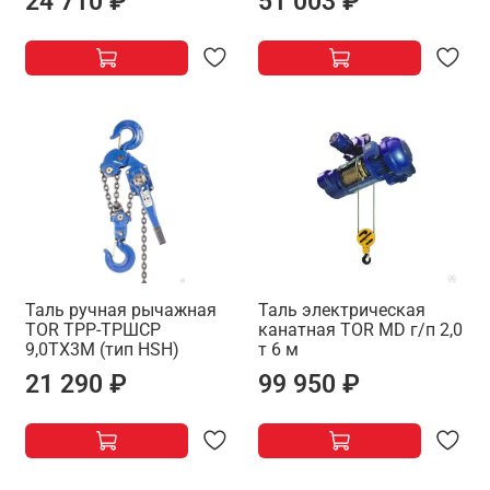
24 710 ₽
51 003 ₽
Таль ручная рычажная
Таль электрическая
TOR ТРР-ТРШСР
канатная TOR MD г/п 2,0
9,0ТХ3М (тип HSH)
т 6 м
21 290 ₽
99 950 ₽