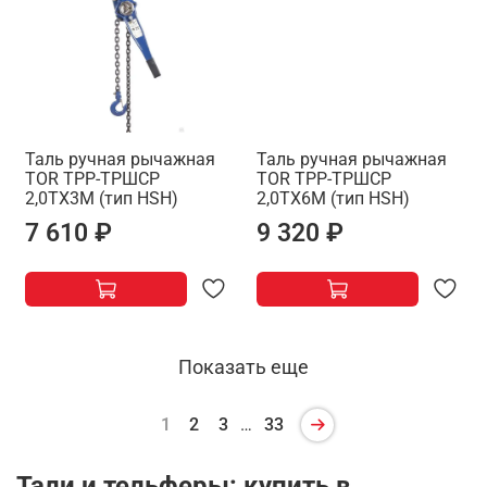
Таль ручная рычажная
Таль ручная рычажная
TOR ТРР-ТРШСР
TOR ТРР-ТРШСР
2,0ТХ3М (тип HSH)
2,0ТХ6М (тип HSH)
7 610 ₽
9 320 ₽
Показать еще
1
2
3
…
33
Тали и тельферы: купить в