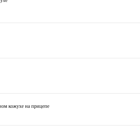
ухе
ном кожухе на прицепе