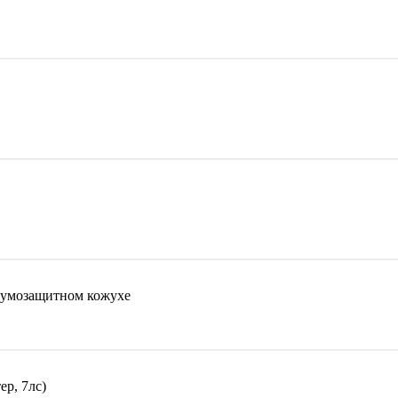
умозащитном кожухе
р, 7лс)