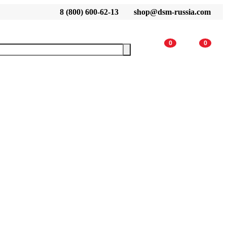
8 (800) 600-62-13
shop@dsm-russia.com
0
0