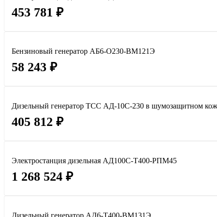
453 781 ₽
Бензиновый генератор АБ6-О230-ВМ121Э
58 243 ₽
Дизельный генератор ТСС АД-10С-230 в шумозащитном кож
405 812 ₽
Электростанция дизельная АД100С-Т400-РПМ45
1 268 524 ₽
Дизельный генератор АД6-Т400-ВМ131Э