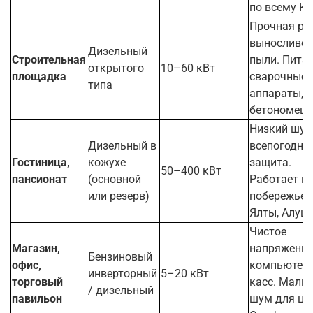
по всему К
Прочная ра
выносливос
Дизельный
Строительная
пыли. Пита
открытого
10–60 кВт
площадка
сварочные
типа
аппараты,
бетономеша
Низкий шум
Дизельный в
всепогодна
Гостиница,
кожухе
защита.
50–400 кВт
пансионат
(основной
Работает н
или резерв)
побережье
Ялты, Алуш
Чистое
Магазин,
напряжение
Бензиновый
офис,
компьютеро
инверторный
5–20 кВт
торговый
касс. Малы
/ дизельный
павильон
шум для це