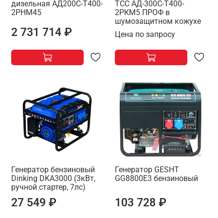
дизельная АД200С-Т400-
ТСС АД-300С-Т400-
2РНМ45
2РКМ5 ПРОФ в
шумозащитном кожухе
2 731 714 ₽
Цена по запросу
Генератор бензиновый
Генератор GESHT
Dinking DKA3000 (3кВт,
GG8800E3 бензиновый
ручной стартер, 7лс)
27 549 ₽
103 728 ₽