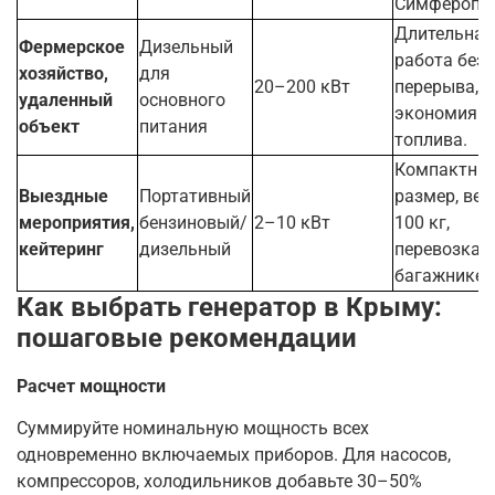
Симферопол
Длительная
Фермерское
Дизельный
работа без
хозяйство,
для
20–200 кВт
перерыва,
удаленный
основного
экономия
объект
питания
топлива.
Компактны
Выездные
Портативный
размер, вес
мероприятия,
бензиновый/
2–10 кВт
100 кг,
кейтеринг
дизельный
перевозка в
багажнике.
Как выбрать генератор в Крыму:
пошаговые рекомендации
Расчет мощности
Суммируйте номинальную мощность всех
одновременно включаемых приборов. Для насосов,
компрессоров, холодильников добавьте 30–50%