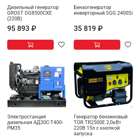
Дизельный генератор
Бензогенератор
GROST DG8500CXE
инверторный SGG 2400Si
(220В)
95 893 ₽
35 819 ₽
Электростанция
Генератор бензиновый
дизельная АД30С-Т400-
TOR TR2500E 2,0кВт
РМ35
220В 15л с кнопкой
запуска