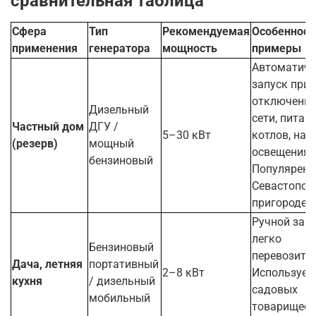
сравнительная таблица
Сфера
Тип
Рекомендуемая
Особенност
применения
генератора
мощность
примеры
Автоматиче
запуск при
отключени
Дизельный
сети, питан
Частный дом
ДГУ /
5–30 кВт
котлов, нас
(резерв)
мощный
освещения.
бензиновый
Популярен 
Севастопол
пригороде.
Ручной запу
легко
Бензиновый
перевозить.
Дача, летняя
портативный
2–8 кВт
Использует
кухня
/ дизельный
садовых
мобильный
товарищест