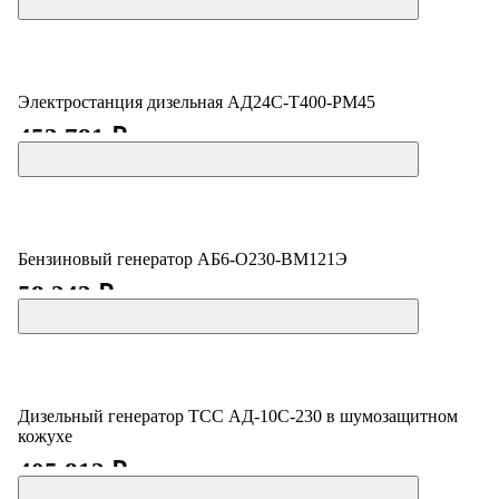
Электростанция дизельная АД24С-Т400-РМ45
453 781 ₽
Бензиновый генератор АБ6-О230-ВМ121Э
58 243 ₽
Дизельный генератор ТСС АД-10С-230 в шумозащитном
кожухе
405 812 ₽