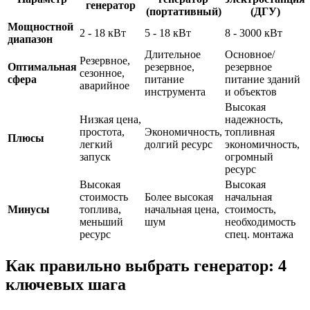
генератор
(портативный)
(ДГУ)
Мощностной
2 - 18 кВт
5 - 18 кВт
8 - 3000 кВт
диапазон
Длительное
Основное/
Резервное,
Оптимальная
резервное,
резервное
сезонное,
сфера
питание
питание зданий
аварийное
инструмента
и объектов
Высокая
Низкая цена,
надежность,
простота,
Экономичность,
топливная
Плюсы
легкий
долгий ресурс
экономичность,
запуск
огромный
ресурс
Высокая
Высокая
стоимость
Более высокая
начальная
Минусы
топлива,
начальная цена,
стоимость,
меньший
шум
необходимость
ресурс
спец. монтажа
Как правильно выбрать генератор: 4
ключевых шага