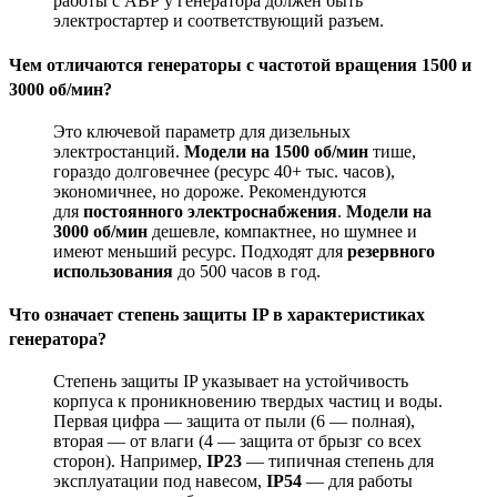
работы с АВР у генератора должен быть
электростартер и соответствующий разъем
.
Чем отличаются генераторы с частотой вращения 1500 и
3000 об/мин?
Это ключевой параметр для дизельных
электростанций.
Модели на 1500 об/мин
тише,
гораздо долговечнее (ресурс 40+ тыс. часов),
экономичнее, но дороже. Рекомендуются
для
постоянного электроснабжения
.
Модели на
3000 об/мин
дешевле, компактнее, но шумнее и
имеют меньший ресурс. Подходят для
резервного
использования
до 500 часов в год
.
Что означает степень защиты IP в характеристиках
генератора?
Степень защиты IP указывает на устойчивость
корпуса к проникновению твердых частиц и воды.
Первая цифра — защита от пыли (6 — полная),
вторая — от влаги (4 — защита от брызг со всех
сторон). Например,
IP23
— типичная степень для
эксплуатации под навесом,
IP54
— для работы