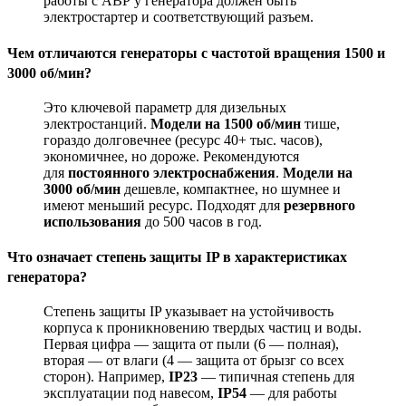
работы с АВР у генератора должен быть
электростартер и соответствующий разъем
.
Чем отличаются генераторы с частотой вращения 1500 и
3000 об/мин?
Это ключевой параметр для дизельных
электростанций.
Модели на 1500 об/мин
тише,
гораздо долговечнее (ресурс 40+ тыс. часов),
экономичнее, но дороже. Рекомендуются
для
постоянного электроснабжения
.
Модели на
3000 об/мин
дешевле, компактнее, но шумнее и
имеют меньший ресурс. Подходят для
резервного
использования
до 500 часов в год
.
Что означает степень защиты IP в характеристиках
генератора?
Степень защиты IP указывает на устойчивость
корпуса к проникновению твердых частиц и воды.
Первая цифра — защита от пыли (6 — полная),
вторая — от влаги (4 — защита от брызг со всех
сторон). Например,
IP23
— типичная степень для
эксплуатации под навесом,
IP54
— для работы