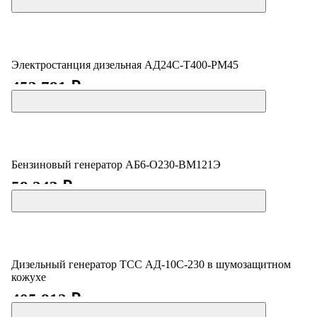
Электростанция дизельная АД24С-Т400-РМ45
453 781 ₽
Бензиновый генератор АБ6-О230-ВМ121Э
58 243 ₽
Дизельный генератор ТСС АД-10С-230 в шумозащитном
кожухе
405 812 ₽