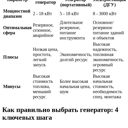
генератор
(портативный)
(ДГУ)
Мощностной
2 - 18 кВт
5 - 18 кВт
8 - 3000 кВт
диапазон
Длительное
Основное/
Резервное,
Оптимальная
резервное,
резервное
сезонное,
сфера
питание
питание зданий
аварийное
инструмента
и объектов
Высокая
Низкая цена,
надежность,
простота,
Экономичность,
топливная
Плюсы
легкий
долгий ресурс
экономичность,
запуск
огромный
ресурс
Высокая
Высокая
стоимость
Более высокая
начальная
Минусы
топлива,
начальная цена,
стоимость,
меньший
шум
необходимость
ресурс
спец. монтажа
Как правильно выбрать генератор: 4
ключевых шага